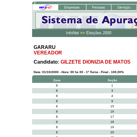
InfoNet
>>
Eleições 2000
GARARU
VEREADOR
Candidato:
GILZETE DIONIZIA DE MATOS
Data: 01/10/2000 - Hora: 00 hs 00 - 1º Turno - Final - 100,00%
Zona
Seção
8
1
8
3
8
4
8
9
8
15
8
16
8
17
8
18
8
19
8
20