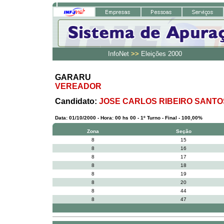
InfoNet
>>
Eleições 2000
GARARU
VEREADOR
Candidato:
JOSE CARLOS RIBEIRO SANTO
Data: 01/10/2000 - Hora: 00 hs 00 - 1º Turno - Final - 100,00%
Zona
Seção
8
15
8
16
8
17
8
18
8
19
8
20
8
44
8
47