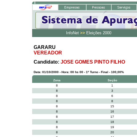
InfoNet
>>
Eleições 2000
GARARU
VEREADOR
Candidato:
JOSE GOMES PINTO FILHO
Data: 01/10/2000 - Hora: 00 hs 00 - 1º Turno - Final - 100,00%
Zona
Seção
8
1
8
3
8
6
8
8
8
15
8
16
8
17
8
18
8
19
8
20