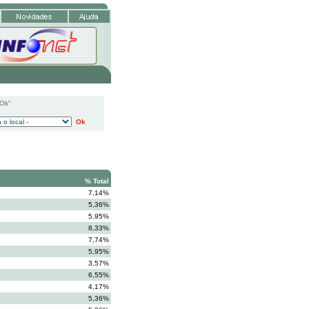
"Ok"
Ok
% Total
7,14%
5,36%
5,95%
8,33%
7,74%
5,95%
3,57%
6,55%
4,17%
5,36%