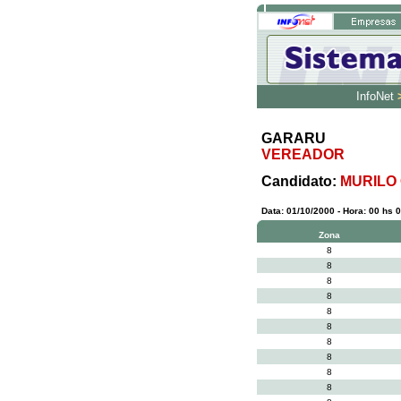
InfoNet
GARARU
VEREADOR
Candidato:
MURILO
Data: 01/10/2000 - Hora: 00 hs 0
Zona
8
8
8
8
8
8
8
8
8
8