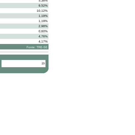
5,36%
9,52%
10,12%
1,19%
1,19%
2,98%
0,60%
4,76%
4,17%
Fonte: TRE-SE
19