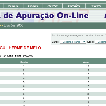
>>
Eleições 2000
Escolha o cargo em seguida o local e clique em 
Cargo:
Local:
 GUILHERME DE MELO
0 - 1º Turno - Final - 100,00%
Seção
Votos
1
12
2
9
3
10
4
14
5
13
6
10
7
6
8
11
9
7
10
9