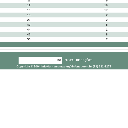
11
9
12
16
13
17
15
2
20
2
43
5
44
1
49
8
55
7
168
TOTAL DE SEÇÕES
Copyright © 2004 InfoNet -
webmaster@infonet.com.br
(79) 211-6277