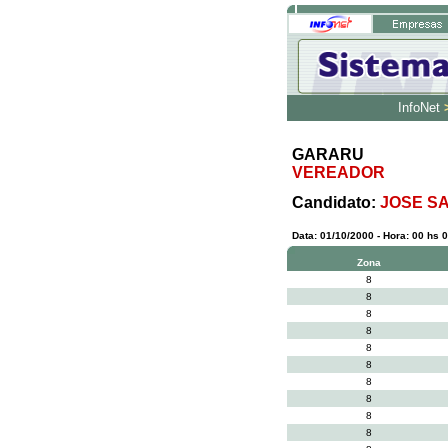
InfoNet
GARARU
VEREADOR
Candidato:
JOSE S
Data: 01/10/2000 - Hora: 00 hs 0
Zona
8
8
8
8
8
8
8
8
8
8