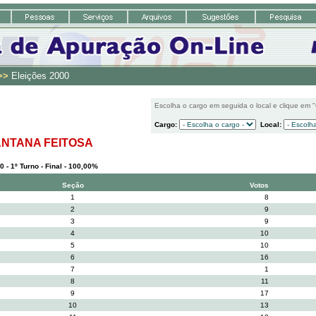
>>
Eleições 2000
Escolha o cargo em seguida o local e clique em 
Cargo:
Local:
ANTANA FEITOSA
0 - 1º Turno - Final - 100,00%
Seção
Votos
1
8
2
9
3
9
4
10
5
10
6
16
7
1
8
11
9
17
10
13