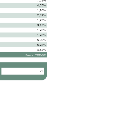
7,51%
4,05%
1,16%
2,89%
1,73%
3,47%
1,73%
1,73%
5,20%
5,78%
4,62%
Fonte: TRE-SE
21