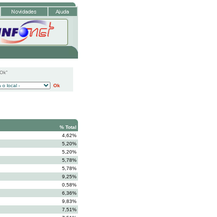
"Ok"
Ok
% Total
4,62%
5,20%
5,20%
5,78%
5,78%
9,25%
0,58%
6,36%
9,83%
7,51%