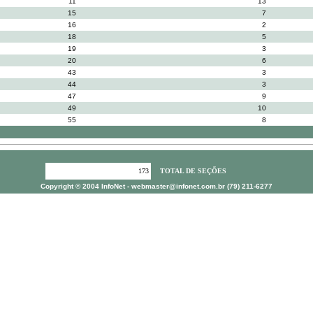
11
13
15
7
16
2
18
5
19
3
20
6
43
3
44
3
47
9
49
10
55
8
173
TOTAL DE SEÇÕES
Copyright © 2004 InfoNet -
webmaster@infonet.com.br
(79) 211-6277