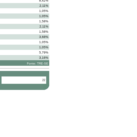
8,42%
2,11%
1,05%
1,05%
1,58%
2,11%
1,58%
3,68%
1,05%
1,05%
5,79%
3,16%
Fonte: TRE-SE
22