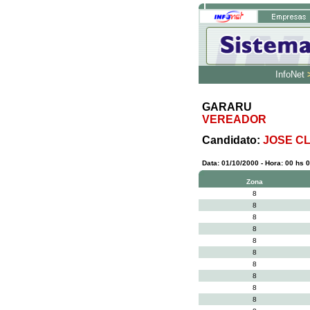
InfoNet
GARARU
VEREADOR
Candidato:
JOSE C
Data: 01/10/2000 - Hora: 00 hs 0
Zona
8
8
8
8
8
8
8
8
8
8