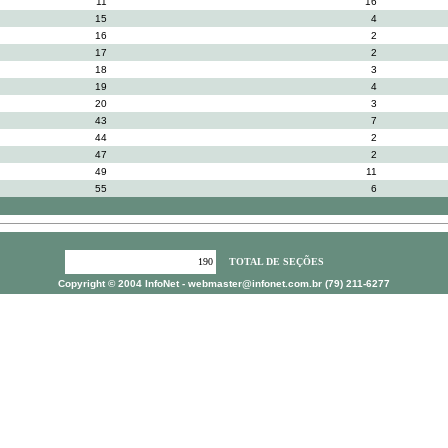
11
16
15
4
16
2
17
2
18
3
19
4
20
3
43
7
44
2
47
2
49
11
55
6
190
TOTAL DE SEÇÕES
Copyright © 2004 InfoNet -
webmaster@infonet.com.br
(79) 211-6277