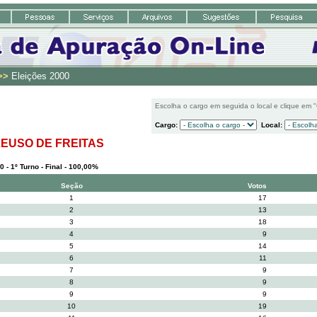
>>
Eleições 2000
Escolha o cargo em seguida o local e clique em 
Cargo:
Local:
LEUSO DE FREITAS
0 - 1º Turno - Final - 100,00%
Seção
Votos
1
17
2
13
3
18
4
9
5
14
6
11
7
9
8
9
9
9
10
19