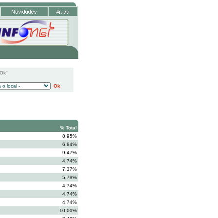
"Ok"
Ok
% Total
8,95%
6,84%
9,47%
4,74%
7,37%
5,79%
4,74%
4,74%
4,74%
10,00%