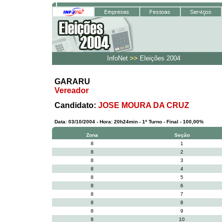
InfoNet
>>
Eleições 2004
GARARU
Vereador
Candidato:
JOSE MOURA DA CRUZ
Data: 03/10/2004 - Hora: 20h24min - 1º Turno - Final - 100,00%
Zona
Seção
8
1
8
2
8
3
8
4
8
5
8
6
8
7
8
8
8
9
8
10