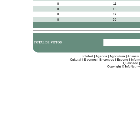
8
11
8
13
8
49
8
55
TOTAL DE VOTOS
InfoNet
|
Agenda
|
Agricultura
|
Animais
Cultural
|
E-ventos
|
Encontros
|
Esporte
|
Inform
Qualidade
Copyright © InfoNet -