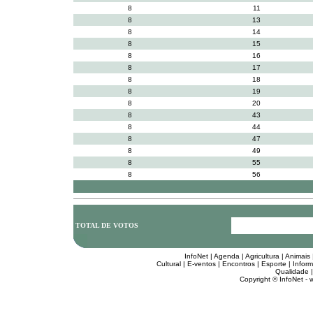
8
11
8
13
8
14
8
15
8
16
8
17
8
18
8
19
8
20
8
43
8
44
8
47
8
49
8
55
8
56
TOTAL DE VOTOS
InfoNet
|
Agenda
|
Agricultura
|
Animais
Cultural
|
E-ventos
|
Encontros
|
Esporte
|
Inform
Qualidade
Copyright © InfoNet -