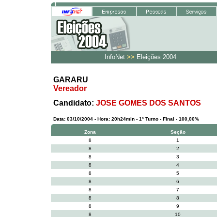
InfoNet
>>
Eleições 2004
GARARU
Vereador
Candidato:
JOSE GOMES DOS SANTOS
Data: 03/10/2004 - Hora: 20h24min - 1º Turno - Final - 100,00%
Zona
Seção
8
1
8
2
8
3
8
4
8
5
8
6
8
7
8
8
8
9
8
10