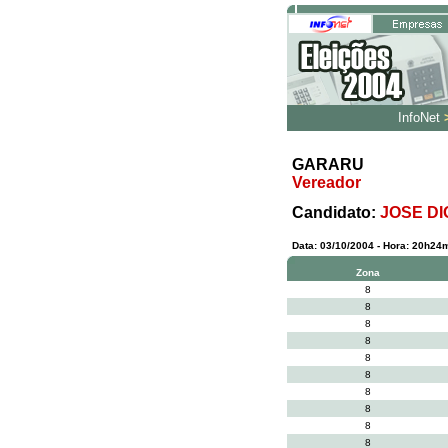
InfoNet
GARARU
Vereador
Candidato:
JOSE DI
Data: 03/10/2004 - Hora: 20h24mi
Zona
8
8
8
8
8
8
8
8
8
8