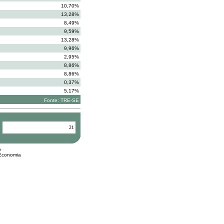
10,70%
13,28%
8,49%
9,59%
13,28%
9,96%
2,95%
8,86%
8,86%
0,37%
5,17%
Fonte: TRE-SE
21
o
 Economia