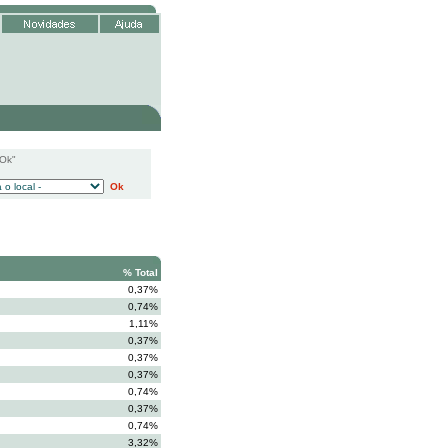
"Ok"
Ok
% Total
0,37%
0,74%
1,11%
0,37%
0,37%
0,37%
0,74%
0,37%
0,74%
3,32%