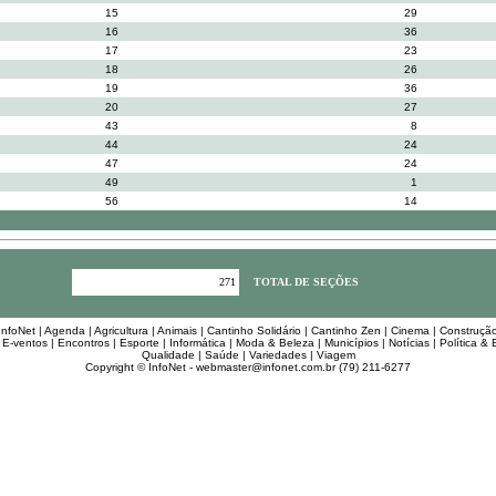
15
29
16
36
17
23
18
26
19
36
20
27
43
8
44
24
47
24
49
1
56
14
271
TOTAL DE SEÇÕES
InfoNet
|
Agenda
|
Agricultura
|
Animais
|
Cantinho Solidário
|
Cantinho Zen
|
Cinema
|
Construçã
|
E-ventos
|
Encontros
|
Esporte
|
Informática
|
Moda & Beleza
|
Municípios
|
Notícias
|
Política &
Qualidade
|
Saúde
|
Variedades
|
Viagem
Copyright © InfoNet -
webmaster@infonet.com.br
(79) 211-6277