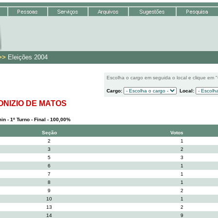
>>
Eleições 2004
Escolha o cargo em seguida o local e clique em 
Cargo:
Local:
ONIZIO DE MATOS
n - 1º Turno - Final - 100,00%
Seção
Votos
2
1
3
2
5
3
6
1
7
1
8
1
9
2
10
1
13
2
14
9