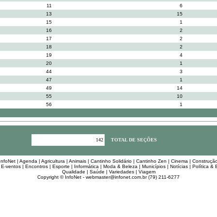
11
6
13
15
15
1
16
2
17
2
18
2
19
4
20
1
44
3
47
1
49
14
55
10
56
1
142
TOTAL DE SEÇÕES
InfoNet
|
Agenda
|
Agricultura
|
Animais
|
Cantinho Solidário
|
Cantinho Zen
|
Cinema
|
Construçã
|
E-ventos
|
Encontros
|
Esporte
|
Informática
|
Moda & Beleza
|
Municípios
|
Notícias
|
Política &
Qualidade
|
Saúde
|
Variedades
|
Viagem
Copyright © InfoNet -
webmaster@infonet.com.br
(79) 211-6277