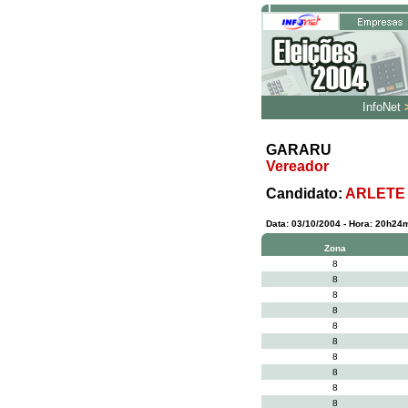
InfoNet
GARARU
Vereador
Candidato:
ARLETE
Data: 03/10/2004 - Hora: 20h24mi
Zona
8
8
8
8
8
8
8
8
8
8