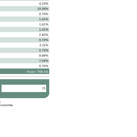
4,23%
10,56%
0,70%
1,41%
1,41%
1,41%
2,82%
0,70%
2,11%
0,70%
9,86%
7,04%
0,70%
Fonte: TRE-SE
23
o
 Economia