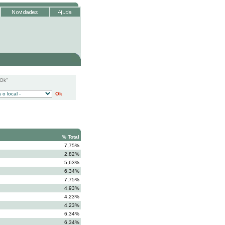
"Ok"
Ok
% Total
7,75%
2,82%
5,63%
6,34%
7,75%
4,93%
4,23%
4,23%
6,34%
6,34%