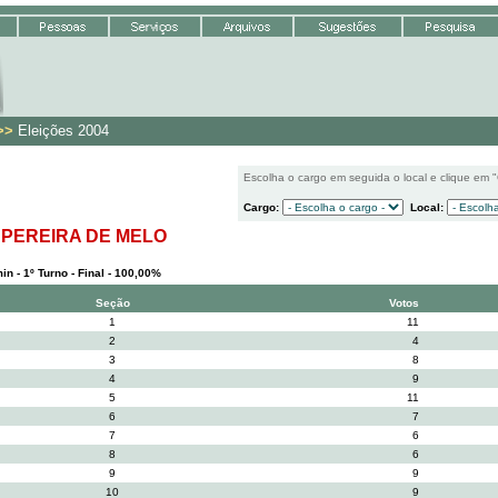
>>
Eleições 2004
Escolha o cargo em seguida o local e clique em 
Cargo:
Local:
 PEREIRA DE MELO
n - 1º Turno - Final - 100,00%
Seção
Votos
1
11
2
4
3
8
4
9
5
11
6
7
7
6
8
6
9
9
10
9