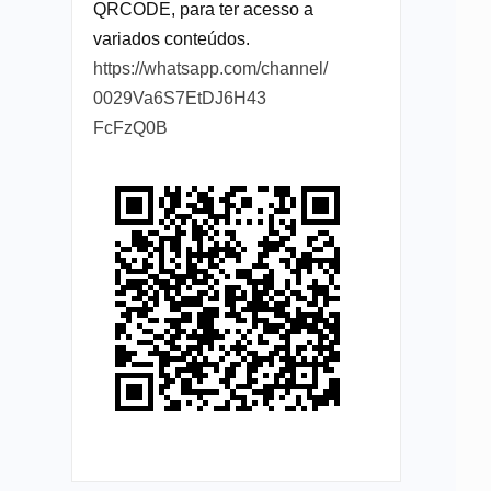
QRCODE, para ter acesso a
variados conteúdos.
https://whatsapp.com/channel/
0029Va6S7EtDJ6H43
FcFzQ0B