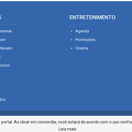
S
ENTRETENIMENTO
nternet
Agenda
gem
Promoções
 Nuvem
Cinema
n
écnico
dos
Infonet - Rua Monsenhor Silveira 2
ortal. Ao clicar em concordar, você estará de acordo com o uso confor
Leia mais