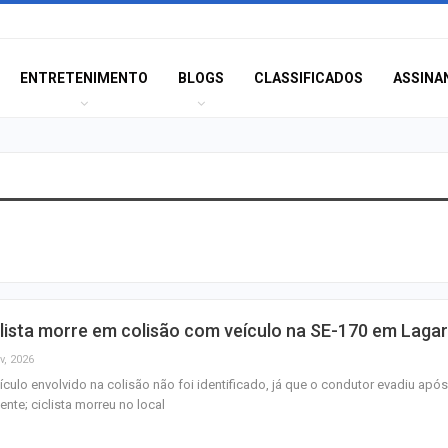
ENTRETENIMENTO
BLOGS
CLASSIFICADOS
ASSINA
Ipesaúde amplia
imunização cont
Influenza para o 
em geral
lista morre em colisão com veículo na SE-170 em Laga
Radiopatrulha a
mais de meio qui
v, 2026
maconha em Car
ículo envolvido na colisão não foi identificado, já que o condutor evadiu após
ente; ciclista morreu no local
Idoso sofre mal 
colide veículo co