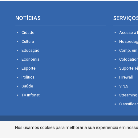
NOTÍCIAS
SERVIÇO
Cidade
Acesso à I
Cultura
Hospeda
Educação
Comp. em
Economia
Colocatio
Esporte
Suporte T
Política
Firewall
Saúde
VPLS
TV Infonet
Streaming
Classifica
© 2026 - O que é notícia em Sergipe. Todos os direitos reservados.
Nós usamos cookies para melhorar a sua experiência em nosso p