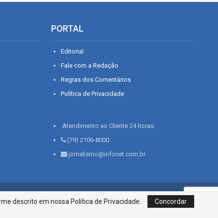
PORTAL
Editorial
Fale com a Redação
Regras dos Comentários
Política de Privacidade
Atendimento ao Cliente 24 horas:
(79) 2106-8000
jornalismo@infonet.com.br
76, Bairro São José | Aracaju-SE, CEP 49015-030, Fone: 79.2106.8000 - CI
me descrito em nossa Política de Privacidade.
Concordar
Centro de Informações LTDA