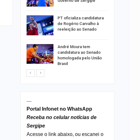
Governo de Sergipe
do…
PT oficializa candidatura
ulgado o
de Rogério Carvalho à
a
reeleição ao Senado
2º…
André Moura tem
róleo em
candidatura ao Senado
u 1,7% em
homologada pelo União
Brasil
----
Portal Infonet no WhatsApp
Receba no celular notícias de
Sergipe
Acesse o link abaixo, ou escanei o