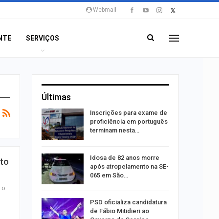
Webmail
NTE
SERVIÇOS
Últimas
Inscrições para exame de
ra
proficiência em português
público
terminam nesta…
Idosa de 82 anos morre
rto
preende
após atropelamento na SE-
lo de
065 em São…
mópolis
 o
PSD oficializa candidatura
súbito e
de Fábio Mitidieri ao
ntra