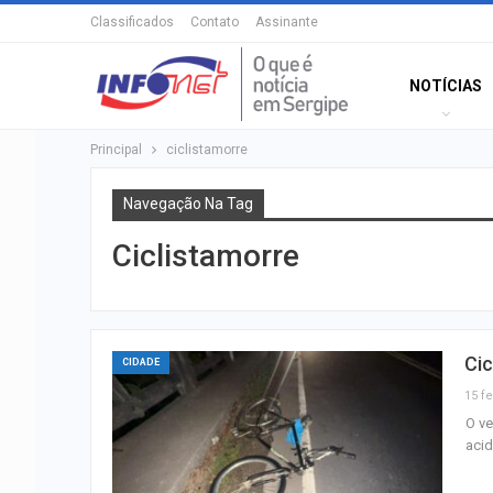
Classificados
Contato
Assinante
NOTÍCIAS
Principal
ciclistamorre
Navegação Na Tag
Ciclistamorre
Cic
CIDADE
15 fe
O ve
acid