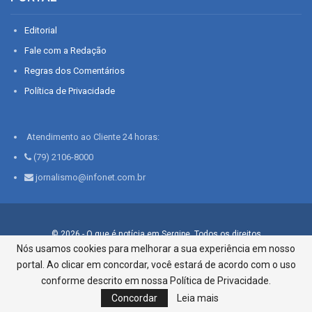
Editorial
Fale com a Redação
Regras dos Comentários
Política de Privacidade
Atendimento ao Cliente 24 horas:
(79) 2106-8000
jornalismo@infonet.com.br
© 2026 - O que é notícia em Sergipe. Todos os direitos
reservados.
Nós usamos cookies para melhorar a sua experiência em nosso
portal. Ao clicar em concordar, você estará de acordo com o uso
Infonet - Rua Monsenhor Silveira 276, Bairro São José |
Aracaju-SE, CEP 49015-030, Fone: 79.2106.8000 - CI Centro de
conforme descrito em nossa Política de Privacidade.
Informações LTDA
Concordar
Leia mais