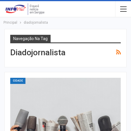
Principal
diadojornalista
Navegação Na Tag
Diadojornalista
CIDADE