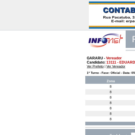
GARARU -
Vereador
Candidato:
13111 - EDUAR
Ver Prefeito
|
Ver Vereador
1º Turno - Fase: Oficial - Data: 0
Zona
8
8
8
8
8
8
8