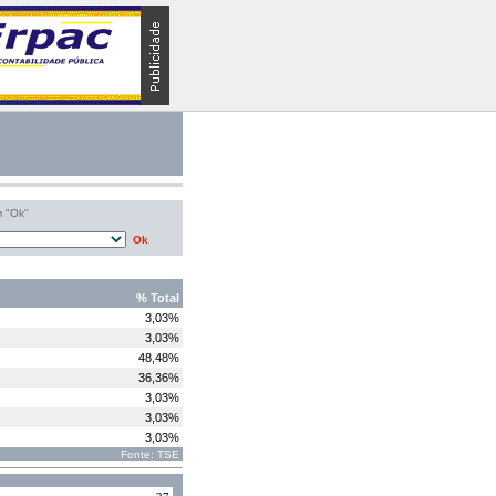
m "Ok"
Ok
% Total
3,03%
3,03%
48,48%
36,36%
3,03%
3,03%
3,03%
Fonte: TSE