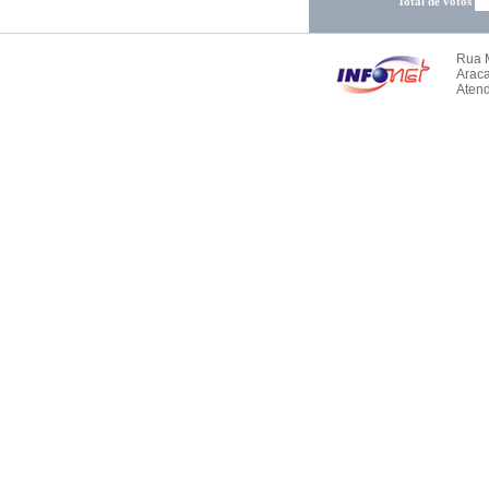
Total de votos
Rua M
Arac
Atend