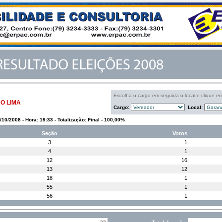
Escolha o cargo em seguida o local e clique e
DO LIMA
Cargo:
Local:
5/10/2008 - Hora: 19:33 - Totalização: Final - 100,00%
Seção
Votos
3
1
4
1
12
16
13
12
18
1
55
1
56
1