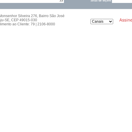
33
Total de seções
onsenhor Silveira 276, Bairro São José
aju-SE, CEP 49015-030
imento ao Cliente: 79 | 2106-8000