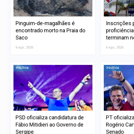
Pinguim-de-magalhães é
Inscrições 
encontrado morto na Praia do
proficiênci
Saco
terminam ne
6 ago, 2026
6 ago, 2026
POLÍTICA
POLÍTICA
PSD oficializa candidatura de
PT oficializ
Fábio Mitidieri ao Governo de
Rogério Car
Sergipe
Senado