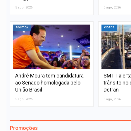
5 ago, 2026
5 ago, 2026
POLÍTICA
CIDADE
André Moura tem candidatura
SMTT alerta
ao Senado homologada pelo
trânsito no 
União Brasil
Detran
5 ago, 2026
5 ago, 2026
Promoções