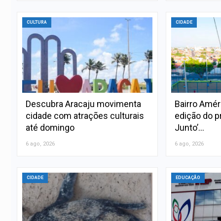
CULTURA
CIDADE
Descubra Aracaju movimenta
Bairro Amér
cidade com atrações culturais
edição do p
até domingo
Junto’…
6 ago, 2026
6 ago, 2026
CIDADE
EDUCAÇÃO