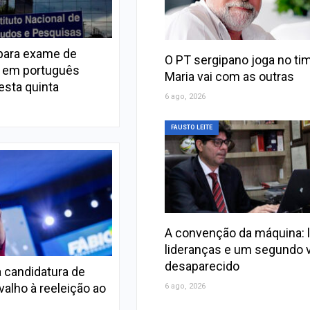
para exame de
O PT sergipano joga no ti
a em português
Maria vai com as outras
sta quinta
6 ago, 2026
FAUSTO LEITE
A convenção da máquina: 
lideranças e um segundo 
desaparecido
a candidatura de
valho à reeleição ao
6 ago, 2026