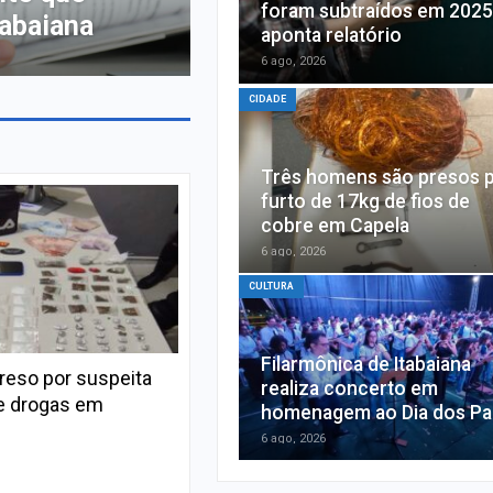
foram subtraídos em 2025
 mil
aponta relatório
6 ago, 2026
CIDADE
Três homens são presos 
furto de 17kg de fios de
cobre em Capela
6 ago, 2026
CULTURA
Filarmônica de Itabaiana
eso por suspeita
realiza concerto em
de drogas em
homenagem ao Dia dos Pa
6 ago, 2026