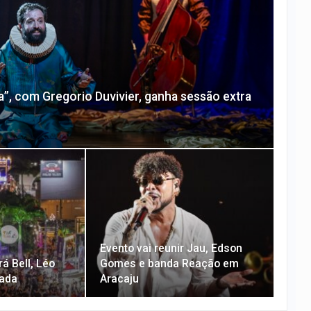
a”, com Gregorio Duvivier, ganha sessão extra
Evento vai reunir Jau, Edson
á Bell, Léo
Gomes e banda Reação em
lada
Aracaju