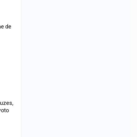
me de
luzes,
voto