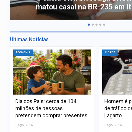
com salários de até R$ 3
Últimas Notícias
ECONOMIA
CIDADE
Dia dos Pais: cerca de 104
Homem é pr
milhões de pessoas
de tráfico 
pretendem comprar presentes
Lagarto
6 ago, 2026
6 ago, 2026