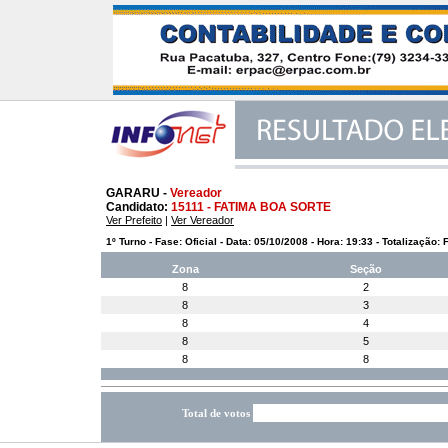
GARARU -
Vereador
Candidato:
15111 - FATIMA BOA SORTE
Ver Prefeito
|
Ver Vereador
1º Turno - Fase: Oficial - Data: 05/10/2008 - Hora: 19:33 - Totalização: 
Zona
Seção
8
2
8
3
8
4
8
5
8
8
Total de votos