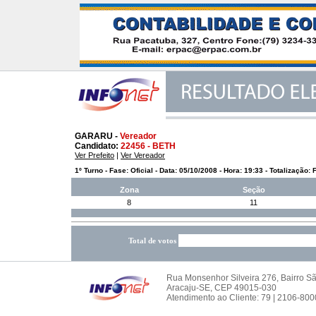
GARARU -
Vereador
Candidato:
22456 - BETH
Ver Prefeito
|
Ver Vereador
1º Turno - Fase: Oficial - Data: 05/10/2008 - Hora: 19:33 - Totalização: 
Zona
Seção
8
11
Total de votos
Rua Monsenhor Silveira 276, Bairro S
Aracaju-SE, CEP 49015-030
Atendimento ao Cliente: 79 | 2106-800