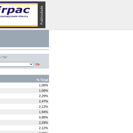
m "Ok"
Ok
% Total
1,06%
1,06%
2,29%
2,47%
2,12%
1,94%
0,88%
2,29%
2,12%