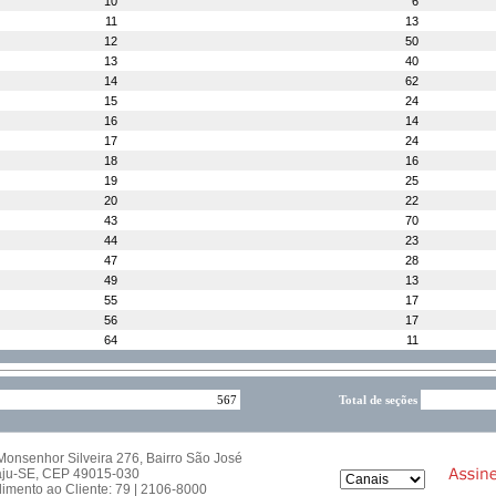
10
6
11
13
12
50
13
40
14
62
15
24
16
14
17
24
18
16
19
25
20
22
43
70
44
23
47
28
49
13
55
17
56
17
64
11
567
Total de seções
onsenhor Silveira 276, Bairro São José
aju-SE, CEP 49015-030
imento ao Cliente: 79 | 2106-8000