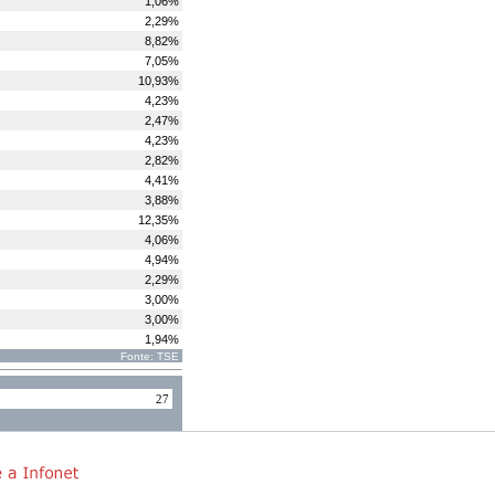
1,06%
2,29%
8,82%
7,05%
10,93%
4,23%
2,47%
4,23%
2,82%
4,41%
3,88%
12,35%
4,06%
4,94%
2,29%
3,00%
3,00%
1,94%
Fonte: TSE
27