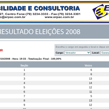
Escolha o cargo em seguida o local e clique e
IR
Cargo:
Local:
5/10/2008 - Hora: 19:33 - Totalização: Final - 100,00%
Seção
Votos
1
6
2
6
3
13
4
14
5
12
6
11
7
5
8
13
9
12