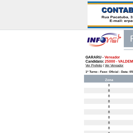
GARARU -
Vereador
Candidato:
25000 - VALDEM
Ver Prefeito
|
Ver Vereador
1º Turno - Fase: Oficial - Data: 0
Zona
8
8
8
8
8
8
8
8
8