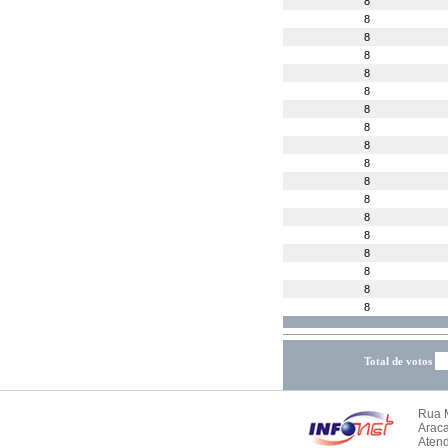
8
8
8
8
8
8
8
8
8
8
8
8
8
8
8
8
8
8
Total de votos
Rua M
Arac
Atend