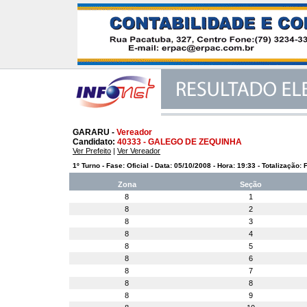
GARARU -
Vereador
Candidato:
40333 - GALEGO DE ZEQUINHA
Ver Prefeito
|
Ver Vereador
1º Turno - Fase: Oficial - Data: 05/10/2008 - Hora: 19:33 - Totalização: 
Zona
Seção
8
1
8
2
8
3
8
4
8
5
8
6
8
7
8
8
8
9