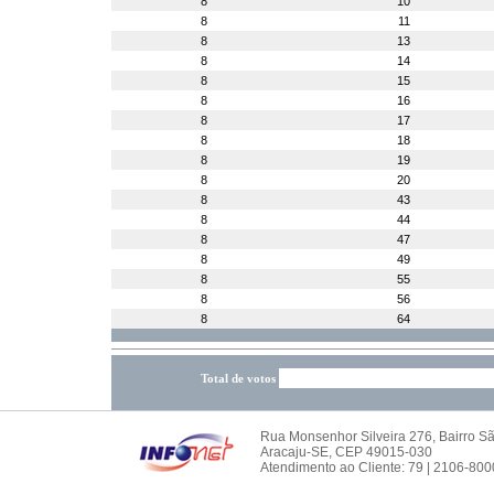
8
10
8
11
8
13
8
14
8
15
8
16
8
17
8
18
8
19
8
20
8
43
8
44
8
47
8
49
8
55
8
56
8
64
Total de votos
Rua Monsenhor Silveira 276, Bairro S
Aracaju-SE, CEP 49015-030
Atendimento ao Cliente: 79 | 2106-800