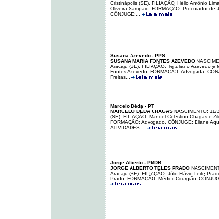
Cristinápolis (SE). FILIAÇÃO: Hélio Antônio Lim
Oliveira Sampaio. FORMAÇÃO: Procurador de J
CÔNJUGE:...
Susana Azevedo - PPS
SUSANA MARIA FONTES AZEVEDO
NASCIMEN
Aracaju (SE). FILIAÇÃO: Tertuliano Azevedo e 
Fontes Azevedo. FORMAÇÃO: Advogada. CÔNJ
Freitas...
Marcelo Déda - PT
MARCELO DÉDA CHAGAS
NASCIMENTO: 11/3/
(SE). FILIAÇÃO: Manoel Celestino Chagas e Zi
FORMAÇÃO: Advogado. CÔNJUGE: Eliane Aqui
ATIVIDADES:...
Jorge Alberto - PMDB
JORGE ALBERTO TELES PRADO
NASCIMENTO
Aracaju (SE). FILIAÇÃO: Júlio Flávio Leite Prad
Prado. FORMAÇÃO: Médico Cirurgião. CÔNJUGE: