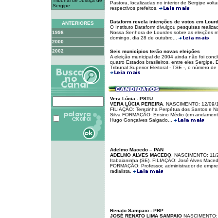
Tribunal de Justiça de
Pastora, localizadas no interior de Sergipe vol
Sergipe
respectivos prefeitos.
Dataform revela intenções de votos em Lourd
ANTERIORES
O Instituto Dataform divulgou pesquisas realiza
1998
Nossa Senhora de Lourdes sobre as eleições m
domingo, dia 28 de outubro...
2000
2002
Seis municípios terão novas eleições
A eleição municipal de 2004 ainda não foi conc
quatro Estados brasileiros, entre eles Sergipe.
Tribunal Superior Eleitoral - TSE -, o número d
Vera Lúcia - PSTU
VERA LÚCIA PEREIRA
. NASCIMENTO: 12/09/1
FILIAÇÃO: Terezinha Perpétua dos Santos e Na
Silva FORMAÇÃO: Ensino Médio (em andament
Hugo Gonçalves Salgado...
Adelmo Macedo – PAN
ADELMO ALVES MACEDO
. NASCIMENTO: 11/
Itabaianinha (SE). FILIAÇÃO: José Alves Maced
FORMAÇÃO: Professor, administrador de empresa
radialista.
Renato Sampaio - PRP
JOSÉ RENATO LIMA SAMPAIO
NASCIMENTO: 1