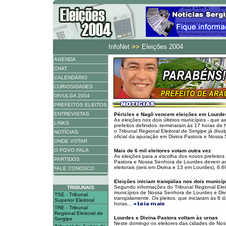
InfoNet
>>
Eleições 2004
AGENDA
CHAT
CALENDÁRIO
CURIOSIDADES
DIVULGA 2004
PREFEITOS ELEITOS
ENTREVISTAS
Péricles e Nagô vencem eleições em Lourdes
As eleições nos dois últimos municípios - que 
LINKS
prefeitos definidos -terminaram às 17 horas de 
o Tribunal Regional Eleitoral de Sergipe já divu
NOTÍCIAS
oficial da apuração em Divina Pastora e Nossa
ONDE VOTAR
O POVO FALA
Mais de 6 mil eleitores votam outra vez
As eleições para a escolha dos novos prefeitos
PARTIDOS
Pastora e Nossa Senhora de Lourdes devem arr
eleitorais (seis em Divina e 13 em Lourdes), 6.69
FALE CONOSCO
Eleições iniciam tranqüilas nos dois municí
Segundo informações do Tribunal Regional Eleit
TRIBUNAIS
municípios de Nossa Senhora de Lourdes e Di
TSE - Tribunal
tranqüilamente. Os pleitos, que iniciaram às 8
Superior Eleitoral
horas...
TRE - Tribunal
Regional Eleitoral de
Lourdes e Divina Pastora voltam às urnas
Sergipe
Neste domingo os eleitores das cidades de No