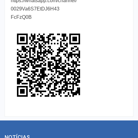
https://whatsapp.com/channel/
0029Va6S7EtDJ6H43
FcFzQ0B
NOTÍCIAS