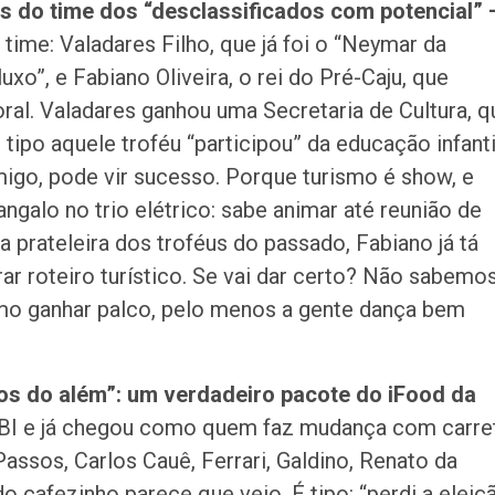
os do time dos “desclassificados com potencial” 
time: Valadares Filho, que já foi o “Neymar da
luxo”, e Fabiano Oliveira, o rei do Pré-Caju, que
. Valadares ganhou uma Secretaria de Cultura, q
ipo aquele troféu “participou” da educação infanti
migo, pode vir sucesso. Porque turismo é show, e
ngalo no trio elétrico: sabe animar até reunião de
 prateleira dos troféus do passado, Fabiano já tá
ar roteiro turístico. Se vai dar certo? Não sabemos
ismo ganhar palco, pelo menos a gente dança bem
os do além”: um verdadeiro pacote do iFood da
BI e já chegou como quem faz mudança com carre
ssos, Carlos Cauê, Ferrari, Galdino, Renato da
cafezinho parece que veio. É tipo: “perdi a eleiçã