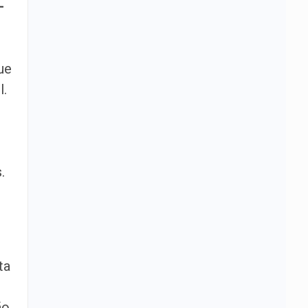
–
ue
l.
.
ta
o,