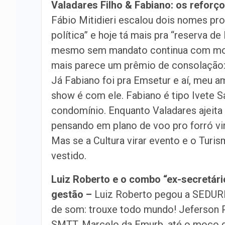
Valadares Filho & Fabiano: os reforç
Fábio Mitidieri escalou dois nomes pro 
política” e hoje tá mais pra “reserva de 
mesmo sem mandato continua com moral
mais parece um prêmio de consolação: t
Já Fabiano foi pra Emsetur e aí, meu a
show é com ele. Fabiano é tipo Ivete Sa
condomínio. Enquanto Valadares ajeita a
pensando em plano de voo pro forró vir
Mas se a Cultura virar evento e o Tur
vestido.
Luiz Roberto e o combo “ex-secretári
gestão –
Luiz Roberto pegou a SEDUR
de som: trouxe todo mundo! Jeferson Pa
SMTT, Marcelo da Emurb, até o moço do 