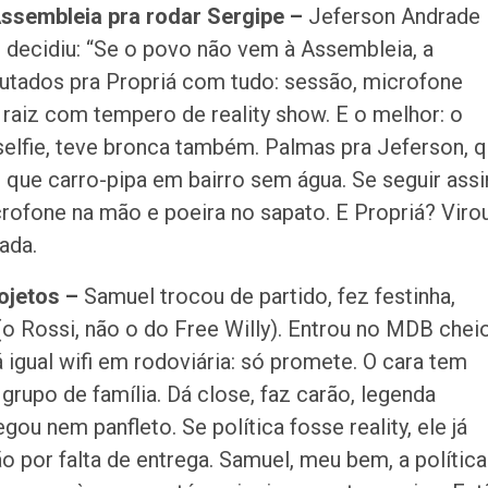
Assembleia pra rodar Sergipe –
Jeferson Andrade
decidiu: “Se o povo não vem à Assembleia, a
utados pra Propriá com tudo: sessão, microfone
 raiz com tempero de reality show. E o melhor: o
elfie, teve bronca também. Palmas pra Jeferson, 
 que carro-pipa em bairro sem água. Se seguir assi
rofone na mão e poeira no sapato. E Propriá? Viro
ada.
rojetos –
Samuel trocou de partido, fez festinha,
(o Rossi, não o do Free Willy). Entrou no MDB chei
igual wifi em rodoviária: só promete. O cara tem
rupo de família. Dá close, faz carão, legenda
ou nem panfleto. Se política fosse reality, ele já
o por falta de entrega. Samuel, meu bem, a política