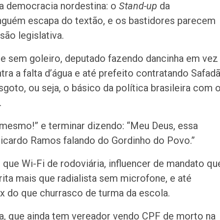
da democracia nordestina: o
Stand-up
da
correição no…
ninguém escapa do textão, e os bastidores parecem
Rede de Talentos
ão legislativa.
oportunidades de
para egressos 
e sem goleiro, deputado fazendo dancinha em vez
ra a falta d’água e até prefeito contratando Safad
Homem é indicia
goto, ou seja, o básico da política brasileira com 
ser filmado em a
importunação se
.
Agosto terá dois
sso mesmo!” e terminar dizendo: “Meu Deus, essa
saiba como assis
 Ricardo Ramos falando do Gordinho do Povo.”
fenômenos
que Wi-Fi de rodoviária, influencer de mandato qu
Atraso na ampli
ita mais que radialista sem microfone, e até
teste do pezinho 
diagnóstico da…
x do que churrasco de turma da escola.
lma, que ainda tem vereador vendo CPF de morto na