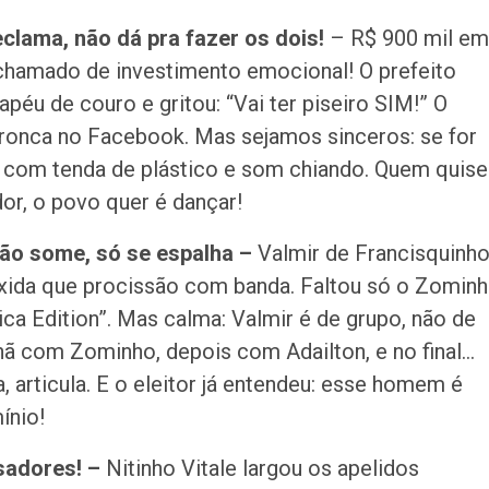
lama, não dá pra fazer os dois!
– R$ 900 mil em
chamado de investimento emocional! O prefeito
apéu de couro e gritou: “Vai ter piseiro SIM!” O
ronca no Facebook. Mas sejamos sinceros: se for
o com tenda de plástico e som chiando. Quem quise
dor, o povo quer é dançar!
 não some, só se espalha –
Valmir de Francisquinh
xida que procissão com banda. Faltou só o Zomin
ica Edition”. Mas calma: Valmir é de grupo, não de
ã com Zominho, depois com Adailton, e no final…
articula. E o eleitor já entendeu: esse homem é
ínio!
usadores! –
Nitinho Vitale largou os apelidos