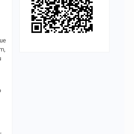
que
m,
u
o