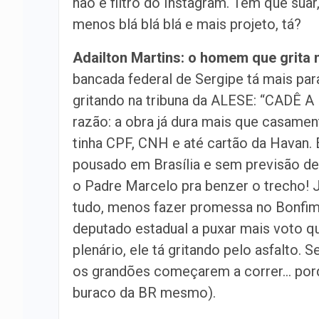
não é filtro do Instagram. Tem que suar
menos blá blá blá e mais projeto, tá?
Adailton Martins: o homem que grit
bancada federal de Sergipe tá mais parad
gritando na tribuna da ALESE: “CADÊ 
razão: a obra já dura mais que casamen
tinha CPF, CNH e até cartão da Havan.
pousado em Brasília e sem previsão de
o Padre Marcelo pra benzer o trecho! 
tudo, menos fazer promessa no Bonfim. 
deputado estadual a puxar mais voto q
plenário, ele tá gritando pelo asfalto.
os grandões começarem a correr… porqu
buraco da BR mesmo).