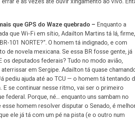
, errar e às vezes até ouvir xingamento ao vivo. En
a mais que GPS do Waze quebrado –
Enquanto a
a que Wi-Fi em sítio, Adailton Martins tá lá, firme
A BR-101 NORTE?”. O homem tá indignado, e com
to de novela mexicana. Se essa BR fosse gente, já
 E os deputados federais? Tudo no modo avião,
 aterrissar em Sergipe. Adailton tá quase chamand
Já pediu ajuda até ao TCU — o homem tá tentando 
E se continuar nesse ritmo, vai ser o primeiro
ue federal. Porque, né… enquanto uns sambam no
 Se esse homem resolver disputar o Senado, é melho
e ele já tá com um pé na pista (e o outro num