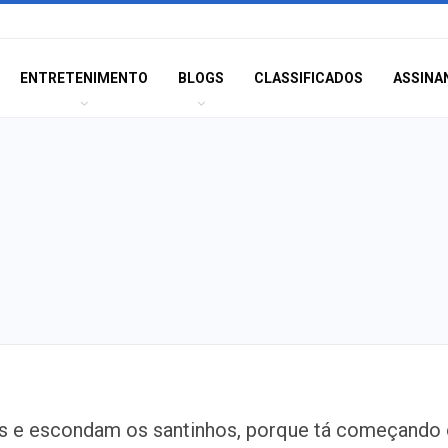
ENTRETENIMENTO
BLOGS
CLASSIFICADOS
ASSINA
Corregedoria ofe
os e escondam os santinhos, porque tá começando
de atendimento 