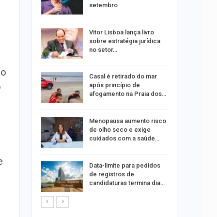
setembro
 abre 60
Vitor Lisboa lança livro
 trabalho
sobre estratégia jurídica
do…
no setor…
ão
do após
Casal é retirado do mar
o
to de
após princípio de
xual
afogamento na Praia dos…
 eclipses;
Menopausa aumento risco
tir aos
de olho seco e exige
cuidados com a saúde…
e
ação do
Data-limite para pedidos
dificulta
de registros de
candidaturas termina dia…