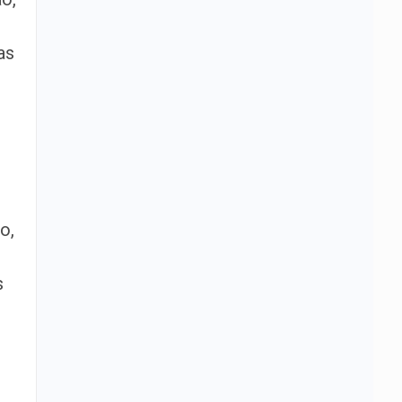
as
o,
s