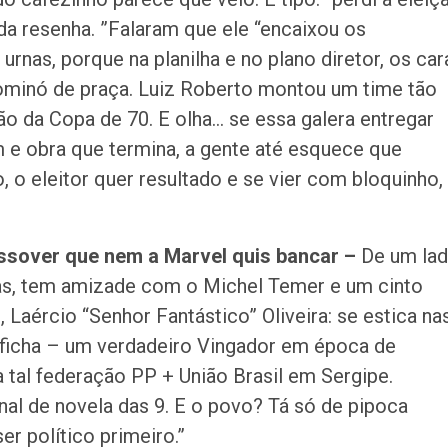
da resenha. ”Falaram que ele “encaixou os
urnas, porque na planilha e no plano diretor, os car
ominó de praça. Luiz Roberto montou um time tão
o da Copa de 70. E olha… se essa galera entregar
e obra que termina, a gente até esquece que
 o eleitor quer resultado e se vier com bloquinho,
ossover que nem a Marvel quis bancar
–
De um lad
as, tem amizade com o Michel Temer e um cinto
Laércio “Senhor Fantástico” Oliveira: se estica na
 ficha – um verdadeiro Vingador em época de
 tal federação PP + União Brasil em Sergipe.
nal de novela das 9. E o povo? Tá só de pipoca
er político primeiro.”