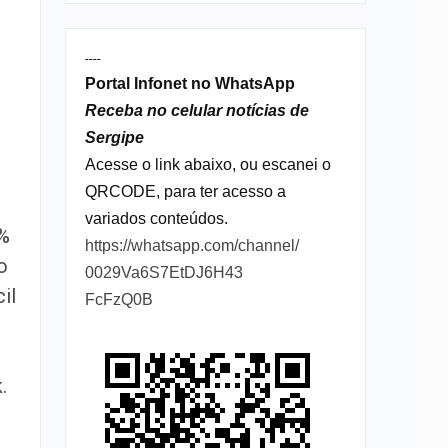
----
Portal Infonet no WhatsApp
Receba no celular notícias de
Sergipe
Acesse o link abaixo, ou escanei o
QRCODE, para ter acesso a
variados conteúdos.
9%
https://whatsapp.com/channel/
o
0029Va6S7EtDJ6H43
il
FcFzQ0B
.