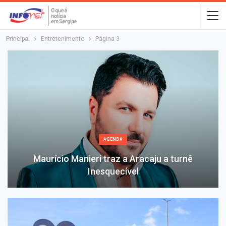
Principal
Entretenimento
Página 3
AGENDA
Maurício Manieri traz a Aracaju a turnê
Inesquecível