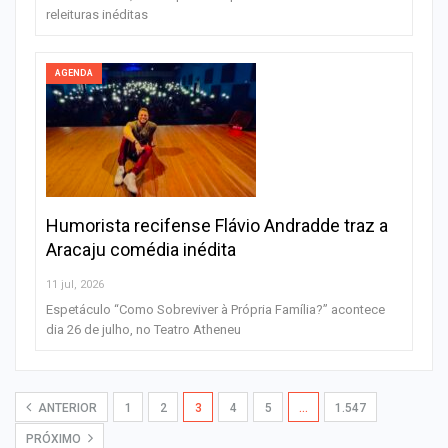
releituras inéditas
AGENDA
Humorista recifense Flávio Andradde traz a
Aracaju comédia inédita
11 jul, 2026
Espetáculo “Como Sobreviver à Própria Família?” acontece
dia 26 de julho, no Teatro Atheneu
ANTERIOR
1
2
3
4
5
…
1.547
PRÓXIMO