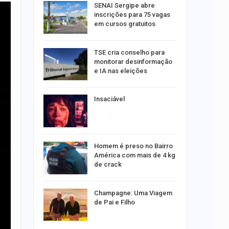
SENAI Sergipe abre
estupro de
inscrições para 75 vagas
rgipe
em cursos gratuitos
os pais
TSE cria conselho para
o
monitorar desinformação
pping
e IA nas eleições
Insaciável
s:
ia
sexta em…
Homem é preso no Bairro
os alteram
América com mais de 4 kg
acaju
de crack
Champagne: Uma Viagem
 vagas de
de Pai e Filho
caju