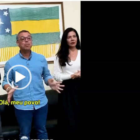
Homem é preso
investigado por 
vulnerável em Se
Fim de semana d
tem programaçã
especial no Sho
Prêmio
Caso Flávia Barro
primeira audiênc
acontece nesta 
Eventos esportiv
o trânsito em Ar
neste sábado
Confira as novas
emprego em Ara
nesta sexta-feira