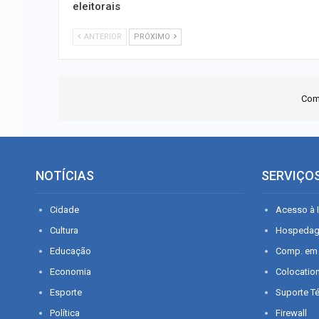
eleitorais
ANTERIOR
PRÓXIMO
Com
NOTÍCIAS
SERVIÇO
Cidade
Acesso à I
Cultura
Hospeda
Educação
Comp. em
Economia
Colocatio
Esporte
Suporte T
Política
Firewall