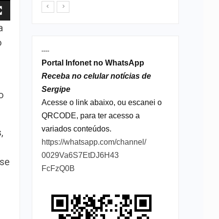
a
o
----
Portal Infonet no WhatsApp
Receba no celular notícias de
Sergipe
o
Acesse o link abaixo, ou escanei o
QRCODE, para ter acesso a
variados conteúdos.
,
https://whatsapp.com/channel/
0029Va6S7EtDJ6H43
sse
FcFzQ0B