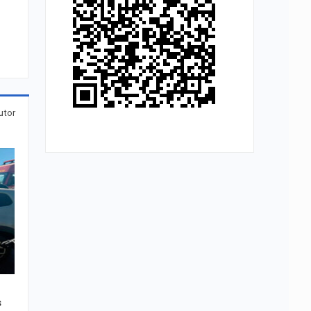
utor
s