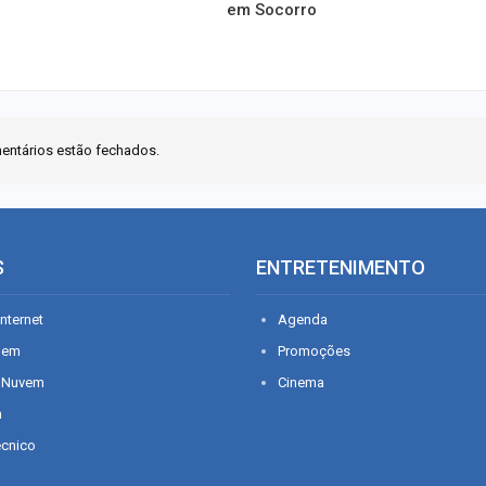
em Socorro
entários estão fechados.
S
ENTRETENIMENTO
nternet
Agenda
gem
Promoções
 Nuvem
Cinema
n
écnico