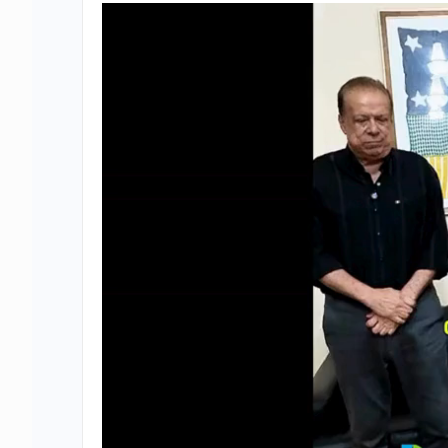
Tocador
de
vídeo