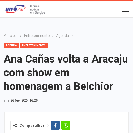
Principal
Entretenimento
Agenda
AGENDA
ENTRETENIMENTO
Ana Cañas volta a Aracaju
com show em
homenagem a Belchior
em
26 fev, 2024 16:20
Compartilhar