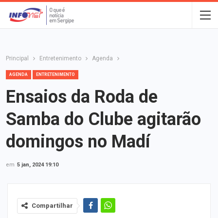
Principal
Entretenimento
Agenda
AGENDA
ENTRETENIMENTO
Ensaios da Roda de
Samba do Clube agitarão
domingos no Madí
em
5 jan, 2024 19:10
Compartilhar