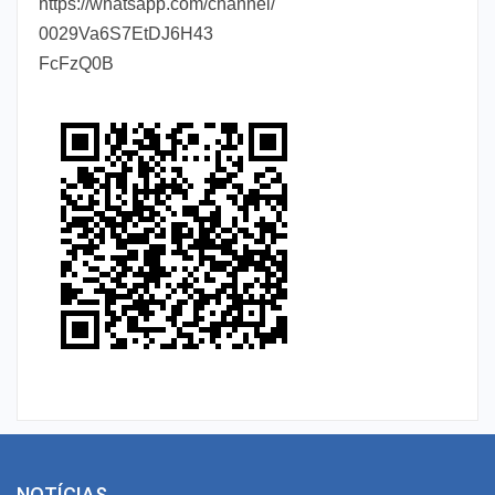
https://whatsapp.com/channel/
0029Va6S7EtDJ6H43
FcFzQ0B
NOTÍCIAS