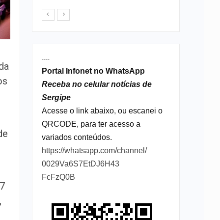
----
 da
Portal Infonet no WhatsApp
os
Receba no celular notícias de
Sergipe
Acesse o link abaixo, ou escanei o
QRCODE, para ter acesso a
de
variados conteúdos.
https://whatsapp.com/channel/
0029Va6S7EtDJ6H43
FcFzQ0B
57
,