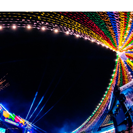
Champagne: Uma
de Pai e Filho
A Fabulosa Maqu
Tempo
Homem Aranha: 
Dia
Mulher é agredid
companheiro é p
violência domést
Sergipe terá pos
de chuva leve du
fim de semana