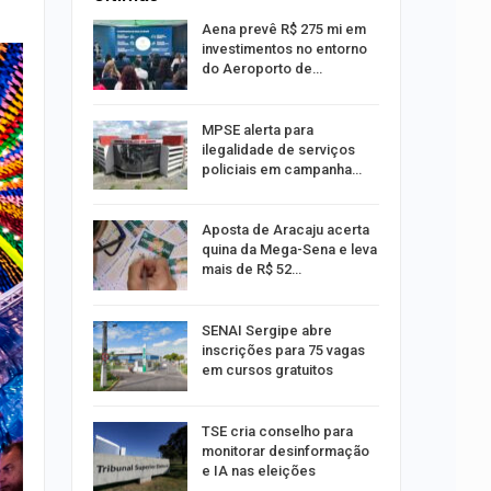
 Viagem
Aena prevê R$ 275 mi em
investimentos no entorno
do Aeroporto de…
ina do
MPSE alerta para
ilegalidade de serviços
policiais em campanha…
Um Novo
Aposta de Aracaju acerta
quina da Mega-Sena e leva
mais de R$ 52…
a e
SENAI Sergipe abre
reso por
inscrições para 75 vagas
ica
em cursos gratuitos
sibilidade
TSE cria conselho para
rante o
monitorar desinformação
e IA nas eleições