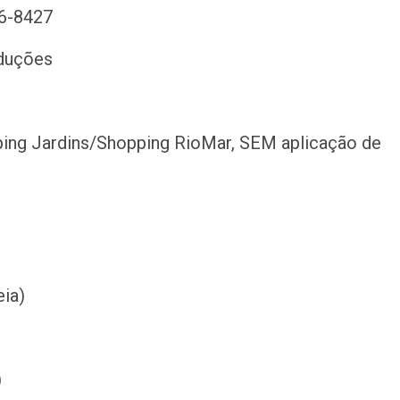
26-8427
oduções
ping Jardins/Shopping RioMar, SEM aplicação de
eia)
)