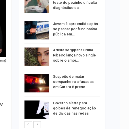
erviços
teste do pezinho dificulta
mpanha…
diagnóstico da…
u acerta
Jovem é apreendida após
ena e leva
se passar por funcionária
pública em…
bre
Artista sergipana Bruna
75 vagas
Ribeiro lança novo single
tos
sobre o amor…
nsa)
o para
Suspeito de matar
formação
companheira a facadas
s
em Gararu é preso
o às
Governo alerta para
ow
olisão
golpes de renegociação
ibus em…
de dívidas nas redes