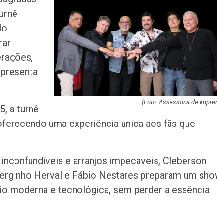
ilegalidade de s
turnê
policiais em ca
lo
Aposta de Aracaj
rar
quina da Mega-S
rações,
mais de R$ 52…
apresenta
SENAI Sergipe a
inscrições para 
em cursos gratui
(Foto: Assessoria de Impre
, a turnê
 oferecendo uma experiência única aos fãs que
TSE cria conselh
monitorar desin
e IA nas eleiçõe
inconfundíveis e arranjos impecáveis, Cleberson
Homem fica pres
 Serginho Herval e Fábio Nestares preparam um sh
ferragens após c
ão moderna e tecnológica, sem perder a essência
entre carro e ôn