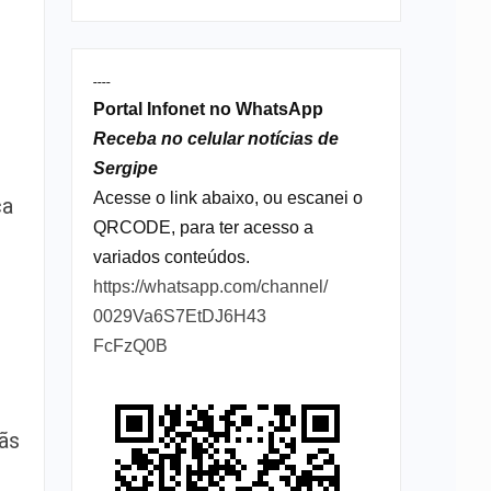
r
----
Portal Infonet no WhatsApp
Receba no celular notícias de
Sergipe
Acesse o link abaixo, ou escanei o
ca
QRCODE, para ter acesso a
variados conteúdos.
https://whatsapp.com/channel/
0029Va6S7EtDJ6H43
FcFzQ0B
ãs