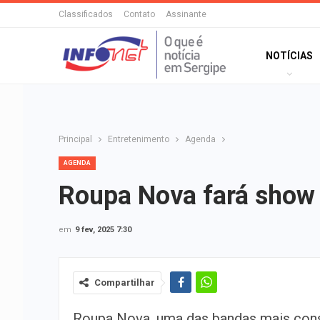
Classificados
Contato
Assinante
NOTÍCIAS
Principal
Entretenimento
Agenda
AGENDA
Roupa Nova fará show 
em
9 fev, 2025 7:30
Compartilhar
Roupa Nova, uma das bandas mais con