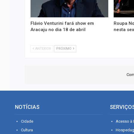
Flávio Venturini fará show em
Roupa No
Aracaju no dia 18 de abril
nesta sex
ANTERIOR
PRÓXIMO
Com
NOTÍCIAS
SERVIÇO
Cidade
Acesso à I
Cultura
Hospeda