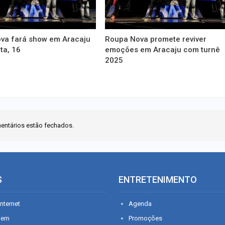
va fará show em Aracaju
Roupa Nova promete reviver
ta, 16
emoções em Aracaju com turnê
2025
entários estão fechados.
S
ENTRETENIMENTO
nternet
Agenda
gem
Promoções