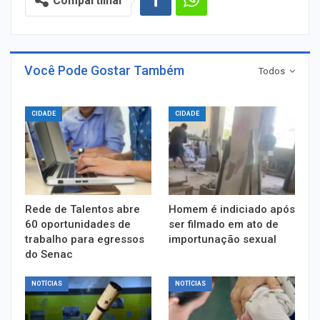
Compartilhar
Você Pode Gostar Também
Todos
CIDADE
CIDADE
Rede de Talentos abre
Homem é indiciado após
60 oportunidades de
ser filmado em ato de
trabalho para egressos
importunação sexual
do Senac
NOTÍCIAS
NOTÍCIAS