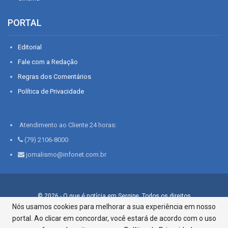
PORTAL
Editorial
Fale com a Redação
Regras dos Comentários
Política de Privacidade
Atendimento ao Cliente 24 horas:
(79) 2106-8000
jornalismo@infonet.com.br
© 2026 - O que é notícia em Sergipe. Todos os direitos
reservados.
Nós usamos cookies para melhorar a sua experiência em nosso
portal. Ao clicar em concordar, você estará de acordo com o uso
Infonet - Rua Monsenhor Silveira 276, Bairro São José |