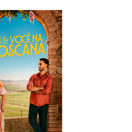
Corregedoria ofe
de atendimento 
correição no…
Rede de Talentos
oportunidades de
para egressos 
Homem é indicia
ser filmado em a
importunação se
Agosto terá dois