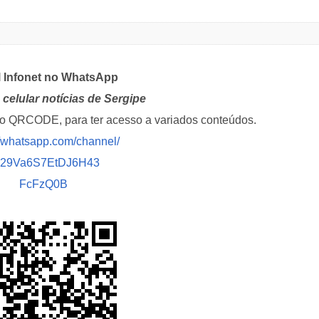
l Infonet no WhatsApp
celular notícias de Sergipe
i o QRCODE, para ter acesso a variados conteúdos.
//whatsapp.com/channel/
029Va6S7EtDJ6H43
FcFzQ0B