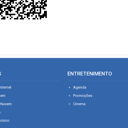
S
ENTRETENIMENTO
nternet
Agenda
gem
Promoções
 Nuvem
Cinema
n
écnico