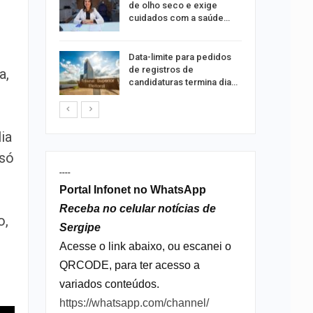
tir aos
de olho seco e exige
cuidados com a saúde…
ação do
Data-limite para pedidos
dificulta
de registros de
a,
candidaturas termina dia…
ia
 só
----
Portal Infonet no WhatsApp
,
Receba no celular notícias de
o,
Sergipe
Acesse o link abaixo, ou escanei o
QRCODE, para ter acesso a
variados conteúdos.
https://whatsapp.com/channel/