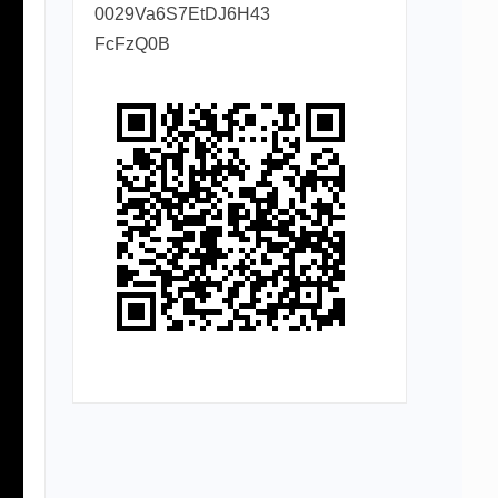
0029Va6S7EtDJ6H43
FcFzQ0B