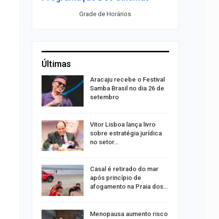
Grade de Horários
Últimas
rta canal
Aracaju recebe o Festival
durante
Samba Brasil no dia 26 de
setembro
 abre 60
Vitor Lisboa lança livro
 trabalho
sobre estratégia jurídica
do…
no setor…
do após
Casal é retirado do mar
to de
após princípio de
xual
afogamento na Praia dos…
 eclipses;
Menopausa aumento risco