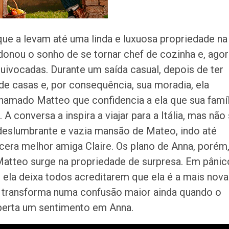
saiba como assis
fenômenos
ue a levam até uma linda e luxuosa propriedade na
Atraso na ampli
teste do pezinho 
donou o sonho de se tornar chef de cozinha e, agor
diagnóstico da…
ivocadas. Durante um saída casual, depois de ter
 casas e, por consequência, sua moradia, ela
hamado Matteo que confidencia a ela que sua famíl
 conversa a inspira a viajar para a Itália, mas não
 deslumbrante e vazia mansão de Mateo, indo até
era melhor amiga Claire. Os plano de Anna, porém
atteo surge na propriedade de surpresa. Em pânic
 ela deixa todos acreditarem que ela é a mais nova
e transforma numa confusão maior ainda quando o
perta um sentimento em Anna.