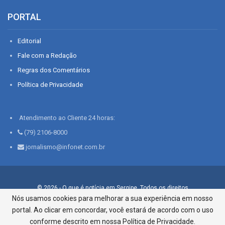
PORTAL
Editorial
Fale com a Redação
Regras dos Comentários
Política de Privacidade
Atendimento ao Cliente 24 horas:
(79) 2106-8000
jornalismo@infonet.com.br
© 2026 - O que é notícia em Sergipe. Todos os direitos
reservados.
Nós usamos cookies para melhorar a sua experiência em nosso
portal. Ao clicar em concordar, você estará de acordo com o uso
Infonet - Rua Monsenhor Silveira 276, Bairro São José |
Aracaju-SE, CEP 49015-030, Fone: 79.2106.8000 - CI Centro de
conforme descrito em nossa Política de Privacidade.