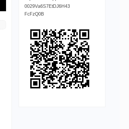
0029Va6S7EtDJ6H43
FcFzQ0B