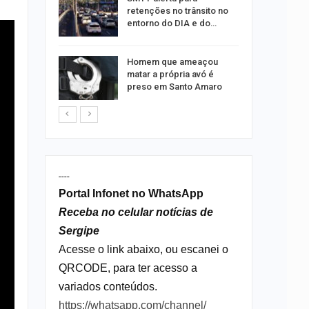
as para
retenções no trânsito no
entorno do DIA e do…
s por
Homem que ameaçou
os no
matar a própria avó é
isco
preso em Santo Amaro
----
Portal Infonet no WhatsApp
Receba no celular notícias de
Sergipe
Acesse o link abaixo, ou escanei o
QRCODE, para ter acesso a
variados conteúdos.
https://whatsapp.com/channel/