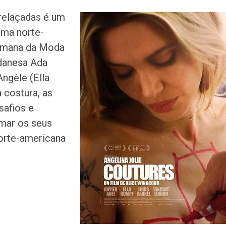
trelaçadas é um
ema norte-
Semana da Moda
udanesa Ada
Angèle (Ella
Idoso sofre mal 
 costura, as
colide veículo co
poste na Coroa 
safios e
rmar os seus
Prouni 2026: div
orte-americana
resultado de nov
chamada para o 
Produção de pet
Sergipe aumento
junho
Plataforma GO S