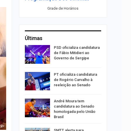
Grade de Horários
Últimas
súbito e
PSD oficializa candidatura
ntra
de Fábio Mitidieri ao
do…
Governo de Sergipe
ulgado o
PT oficializa candidatura
a
de Rogério Carvalho à
2º…
reeleição ao Senado
róleo em
André Moura tem
u 1,7% em
candidatura ao Senado
homologada pelo União
Brasil
ergipe
SMTT alerta para