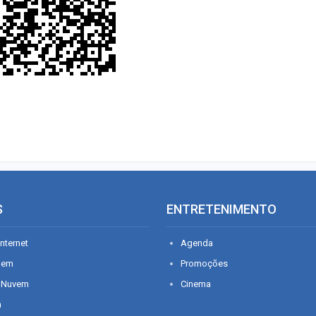
S
ENTRETENIMENTO
nternet
Agenda
gem
Promoções
 Nuvem
Cinema
n