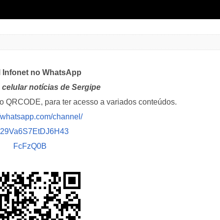
l Infonet no WhatsApp
celular notícias de Sergipe
i o QRCODE, para ter acesso a variados conteúdos.
//whatsapp.com/channel/
029Va6S7EtDJ6H43
FcFzQ0B