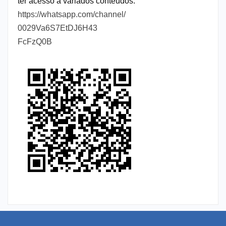
ter acesso a variados conteúdos.
https://whatsapp.com/channel/
0029Va6S7EtDJ6H43
FcFzQ0B