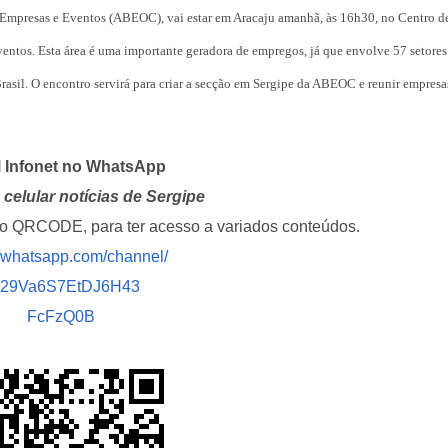
ferragens após c
de Empresas e Eventos (ABEOC), vai estar em Aracaju amanhã, às 16h30, no Centro d
entre carro e ôn
ventos. Esta área é uma importante geradora de empregos, já que envolve 57 setores
Aracaju recebe
sil. O encontro servirá para criar a secção em Sergipe da ABEOC e reunir empresa
espetáculo da Pa
Canina no próxim
de…
l Infonet no WhatsApp
Previsão do temp
celular notícias de Sergipe
céu claro com a
nuvens neste fi
i o QRCODE, para ter acesso a variados conteúdos.
//whatsapp.com/channel/
Insaciável
029Va6S7EtDJ6H43
FcFzQ0B
Homem é preso n
América com mai
de crack