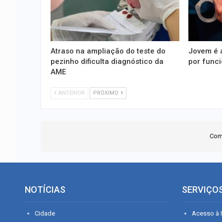
Atraso na ampliação do teste do
Jovem é 
pezinho dificulta diagnóstico da
por funci
AME
ANTERIOR
PRÓXIMO
Com
NOTÍCIAS
SERVIÇO
Cidade
Acesso à I