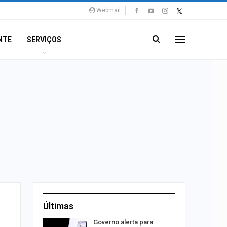
Webmail
NTE
SERVIÇOS
Últimas
o às
Governo alerta para