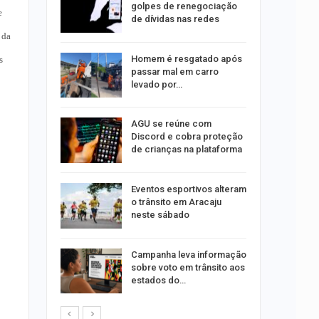
olisão
golpes de renegociação
e
ibus em…
de dívidas nas redes
 da
Homem é resgatado após
s
trulha
passar mal em carro
o dia 15
levado por…
AGU se reúne com
o indica
Discord e cobra proteção
lgumas
de crianças na plataforma
m de…
Eventos esportivos alteram
o trânsito em Aracaju
neste sábado
Campanha leva informação
o Bairro
sobre voto em trânsito aos
s de 4 kg
estados do…