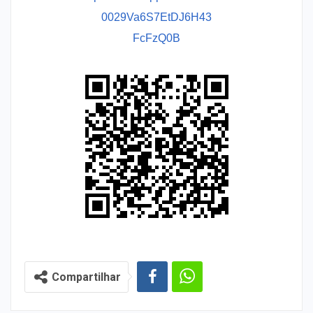
0029Va6S7EtDJ6H43
FcFzQ0B
Compartilhar