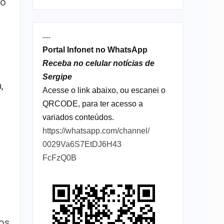
 o
----
Portal Infonet no WhatsApp
Receba no celular notícias de
Sergipe
,
Acesse o link abaixo, ou escanei o
QRCODE, para ter acesso a
variados conteúdos.
https://whatsapp.com/channel/
0029Va6S7EtDJ6H43
FcFzQ0B
 os