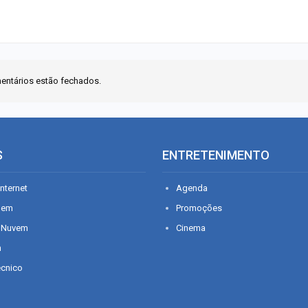
entários estão fechados.
S
ENTRETENIMENTO
nternet
Agenda
gem
Promoções
 Nuvem
Cinema
n
écnico