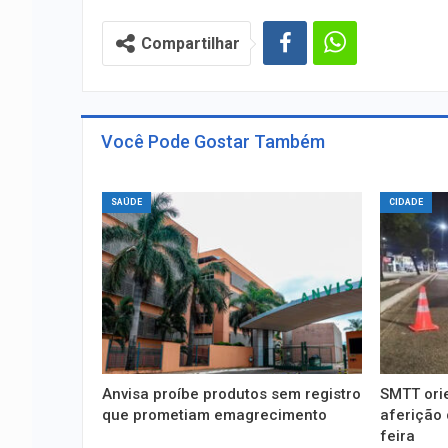
Compartilhar
Você Pode Gostar Também
SAÚDE
CIDADE
Anvisa proíbe produtos sem registro
SMTT ori
que prometiam emagrecimento
aferição 
feira