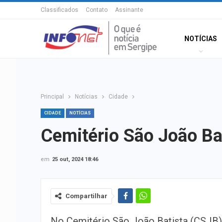
Classificados
Contato
Assinante
NOTÍCIAS
Principal
Notícias
Cidade
CIDADE
NOTÍCIAS
Cemitério São João Bat
em
25 out, 2024 18:46
Compartilhar
No Cemitério São João Batista (CSJB)