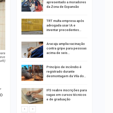
oas
apresentado a moradores
rar…
da Zona de Expansão
por
TRT multa empresa após
co de
advogada usar IA e
to
inventar precedentes…
minosa é
Aracaju amplia vacinação
roubos de
contra gripe para pessoas
pe
acima de seis…
para
heus
urb)
u
Princípio de incêndio é
de com
registrado durante
is até…
desmontagem da Vila do…
,
stam por
IFS reabre inscrições para
do
queiam
vagas em cursos técnicos
rro
e de graduação