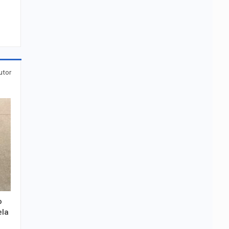
utor
o
ela