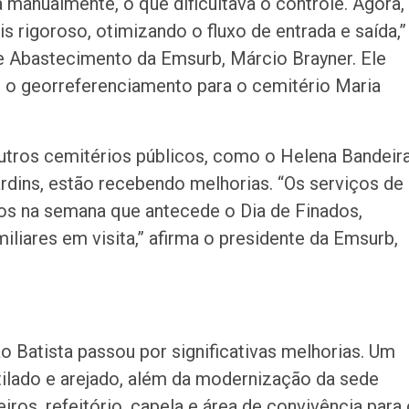
 manualmente, o que dificultava o controle. Agora,
rigoroso, otimizando o fluxo de entrada e saída,”
 e Abastecimento da Emsurb, Márcio Brayner. Ele
r o georreferenciamento para o cemitério Maria
utros cemitérios públicos, como o Helena Bandeira
Jardins, estão recebendo melhorias. “Os serviços de
os na semana que antecede o Dia de Finados,
iliares em visita,” afirma o presidente da Emsurb,
 Batista passou por significativas melhorias. Um
tilado e arejado, além da modernização da sede
ros, refeitório, capela e área de convivência para