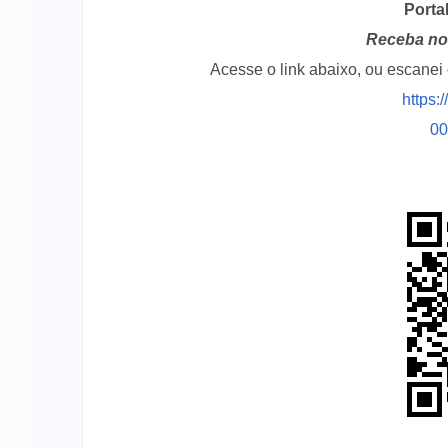
Porta
Receba no 
Acesse o link abaixo, ou escane
https:
0