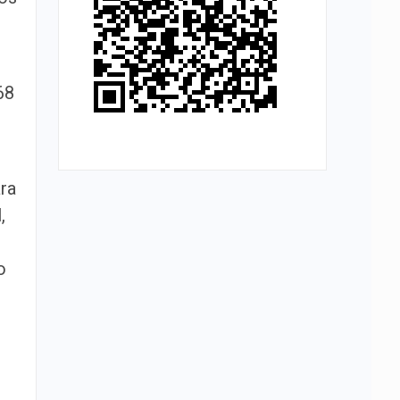
68
ara
,
o