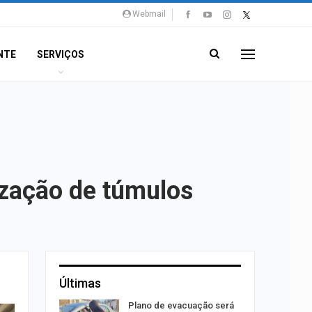
Webmail
NTE
SERVIÇOS
ização de túmulos
Últimas
rca de 104
Plano de evacuação será