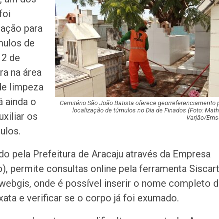
milhões de pess
foi
pretendem comp
ração para
Homem é preso 
úmulos de
suspeita de tráfi
 2 de
drogas em Lagar
ra na área
de limpeza
Organização cri
investigada por 
á ainda o
cargas em Sergi
Cemitério São João Batista oferece georreferenciamento 
localização de túmulos no Dia de Finados (Foto: Mat
xiliar os
Varjão/Ems
ulos.
Descubra Aracaj
movimenta cida
atrações cultura
o pela Prefeitura de Aracaju através da Empresa
, permite consultas online pela ferramenta Siscart
Moradores prote
r/webgis, onde é possível inserir o nome completo 
melhorias e blo
rodovia em Soco
xata e verificar se o corpo já foi exumado.