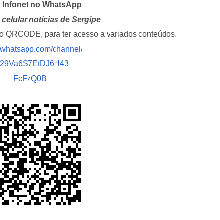
l Infonet no WhatsApp
celular notícias de Sergipe
i o QRCODE, para ter acesso a variados conteúdos.
//whatsapp.com/channel/
029Va6S7EtDJ6H43
FcFzQ0B