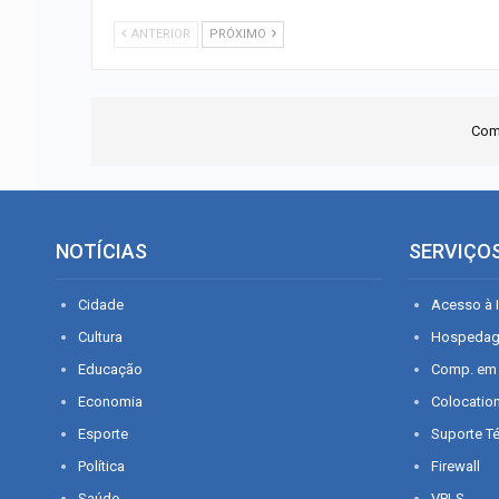
ANTERIOR
PRÓXIMO
Com
NOTÍCIAS
SERVIÇO
Cidade
Acesso à I
Cultura
Hospeda
Educação
Comp. em
Economia
Colocatio
Esporte
Suporte T
Política
Firewall
Saúde
VPLS