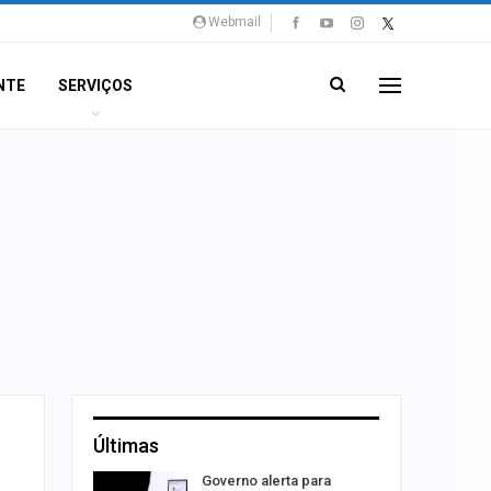
Webmail
NTE
SERVIÇOS
Últimas
o às
Governo alerta para