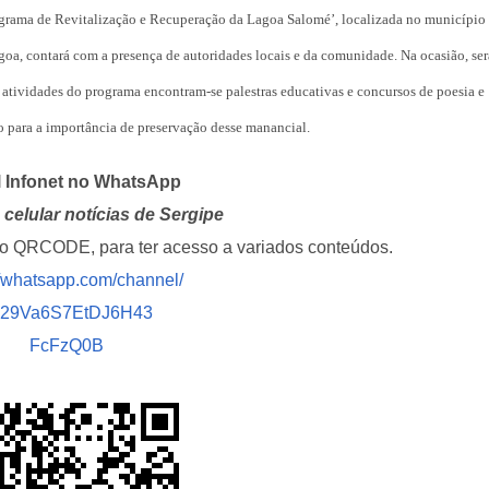
ferragens após c
ograma de Revitalização e Recuperação da Lagoa Salomé’, localizada no município
entre carro e ôn
goa, contará com a presença de autoridades locais e da comunidade. Na ocasião, ser
Aracaju recebe
s atividades do programa encontram-se palestras educativas e concursos de poesia e
espetáculo da Pa
ão para a importância de preservação desse manancial.
Canina no próxim
de…
l Infonet no WhatsApp
Previsão do temp
celular notícias de Sergipe
céu claro com a
nuvens neste fi
i o QRCODE, para ter acesso a variados conteúdos.
//whatsapp.com/channel/
Insaciável
029Va6S7EtDJ6H43
FcFzQ0B
Homem é preso n
América com mai
de crack