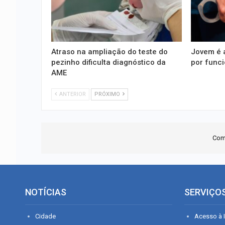
Atraso na ampliação do teste do
Jovem é 
pezinho dificulta diagnóstico da
por funci
AME
ANTERIOR
PRÓXIMO
Com
NOTÍCIAS
SERVIÇO
Cidade
Acesso à I