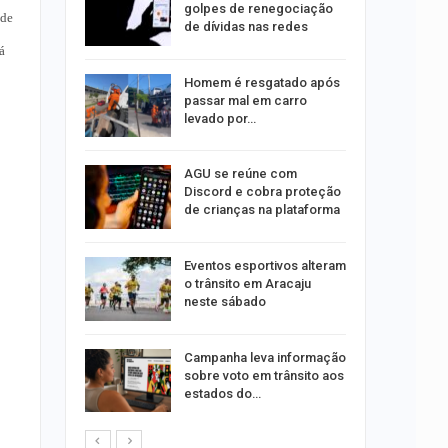
olisão
golpes de renegociação
 de
ibus em…
de dívidas nas redes
á
Homem é resgatado após
trulha
passar mal em carro
o dia 15
levado por…
AGU se reúne com
o indica
Discord e cobra proteção
lgumas
de crianças na plataforma
m de…
Eventos esportivos alteram
o trânsito em Aracaju
neste sábado
Campanha leva informação
o Bairro
sobre voto em trânsito aos
s de 4 kg
estados do…