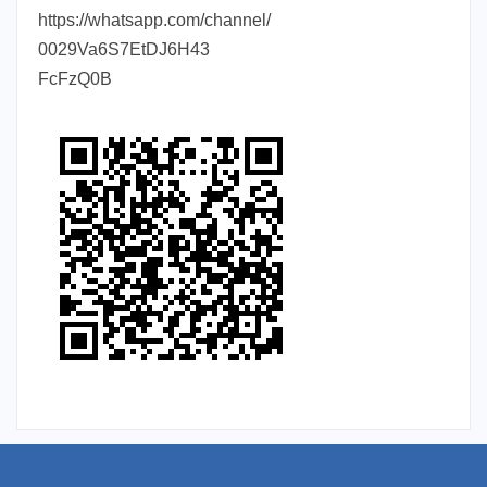
https://whatsapp.com/channel/
0029Va6S7EtDJ6H43
FcFzQ0B