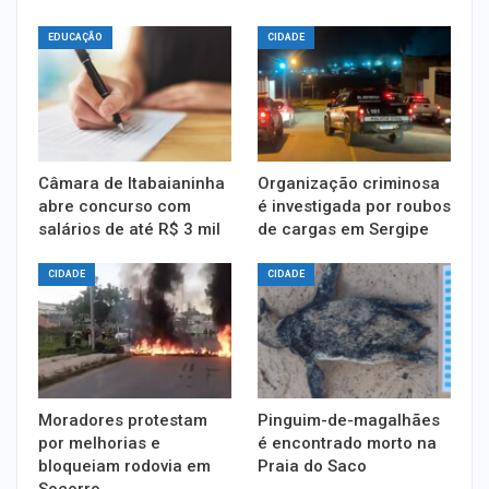
EDUCAÇÃO
CIDADE
Câmara de Itabaianinha
Organização criminosa
abre concurso com
é investigada por roubos
salários de até R$ 3 mil
de cargas em Sergipe
CIDADE
CIDADE
Moradores protestam
Pinguim-de-magalhães
por melhorias e
é encontrado morto na
bloqueiam rodovia em
Praia do Saco
Socorro