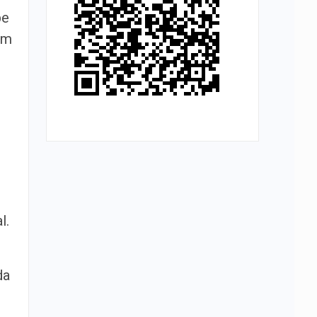
pe
om
l.
da