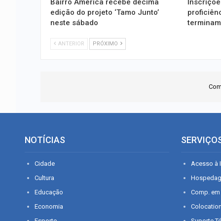
Bairro América recebe décima
Inscriçõ
edição do projeto ‘Tamo Junto’
proficiên
neste sábado
terminam
ANTERIOR
PRÓXIMO
Com
NOTÍCIAS
SERVIÇO
Cidade
Acesso à I
Cultura
Hospeda
Educação
Comp. em
Economia
Colocatio
Esporte
Suporte T