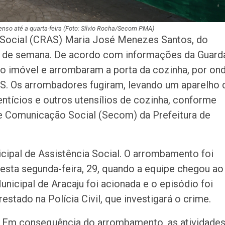
so até a quarta-feira (Foto: Sílvio Rocha/Secom PMA)
a Social (CRAS) Maria José Menezes Santos, do
nal de semana. De acordo com informações da Guard
do imóvel e arrombaram a porta da cozinha, por on
AS. Os arrombadores fugiram, levando um aparelho 
entícios e outros utensílios de cozinha, conforme
e Comunicação Social (Secom) da Prefeitura de
cipal de Assistência Social. O arrombamento foi
esta segunda-feira, 29, quando a equipe chegou ao
unicipal de Aracaju foi acionada e o episódio foi
stado na Polícia Civil, que investigará o crime.
Em consequência do arrombamento, as atividade