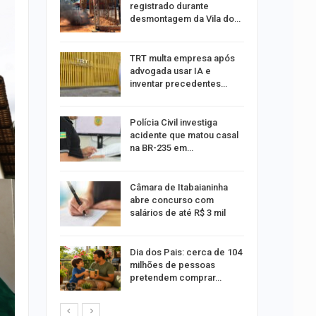
i ao
registrado durante
ipe
desmontagem da Vila do…
didatura
TRT multa empresa após
lho à
advogada usar IA e
nado
inventar precedentes…
m
Polícia Civil investiga
Senado
acidente que matou casal
 União
na BR-235 em…
Câmara de Itabaianinha
abre concurso com
nsito no
salários de até R$ 3 mil
e do…
Dia dos Pais: cerca de 104
sões
milhões de pessoas
 na
pretendem comprar…
feira, 10