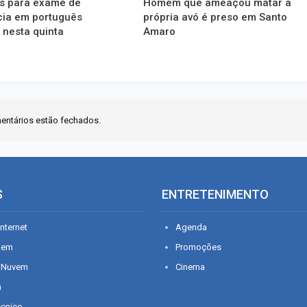
es para exame de
Homem que ameaçou matar a
cia em português
própria avó é preso em Santo
 nesta quinta
Amaro
entários estão fechados.
S
ENTRETENIMENTO
nternet
Agenda
gem
Promoções
 Nuvem
Cinema
n
écnico