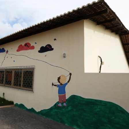
de Fábio Mitidier
Governo de Serg
PT oficializa can
de Rogério Carva
reeleição ao Se
André Moura te
candidatura ao 
homologada pelo
Brasil
SMTT alerta para
retenções no trâ
entorno do DIA 
CPI das Conces
retoma trabalhos
próxima segunda-