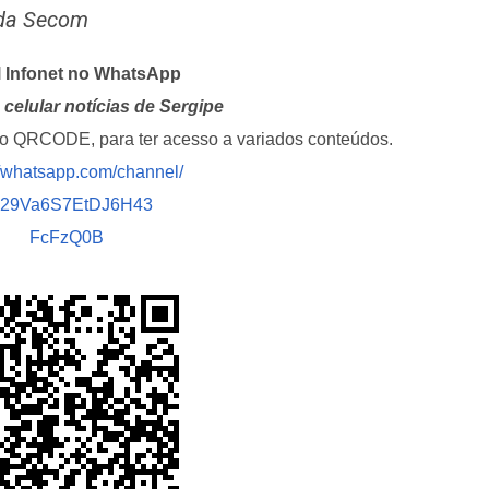
 da Secom
l Infonet no WhatsApp
celular notícias de Sergipe
i o QRCODE, para ter acesso a variados conteúdos.
//whatsapp.com/channel/
029Va6S7EtDJ6H43
FcFzQ0B