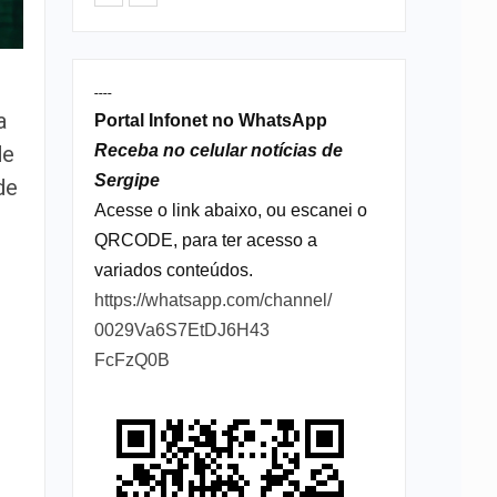
----
a
Portal Infonet no WhatsApp
Receba no celular notícias de
de
Sergipe
de
Acesse o link abaixo, ou escanei o
QRCODE, para ter acesso a
variados conteúdos.
https://whatsapp.com/channel/
0029Va6S7EtDJ6H43
FcFzQ0B
s