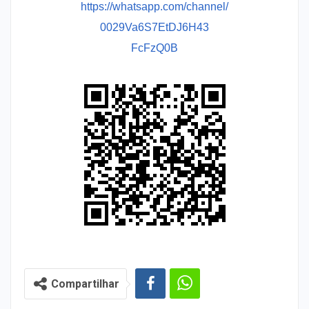
https://whatsapp.com/channel/
0029Va6S7EtDJ6H43
FcFzQ0B
Compartilhar