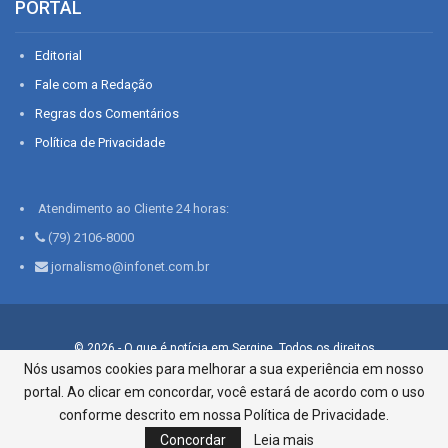
PORTAL
Editorial
Fale com a Redação
Regras dos Comentários
Política de Privacidade
Atendimento ao Cliente 24 horas:
(79) 2106-8000
jornalismo@infonet.com.br
© 2026 - O que é notícia em Sergipe. Todos os direitos
reservados.
Nós usamos cookies para melhorar a sua experiência em nosso
portal. Ao clicar em concordar, você estará de acordo com o uso
Infonet - Rua Monsenhor Silveira 276, Bairro São José |
Aracaju-SE, CEP 49015-030, Fone: 79.2106.8000 - CI Centro de
conforme descrito em nossa Política de Privacidade.
Informações LTDA
Concordar
Leia mais