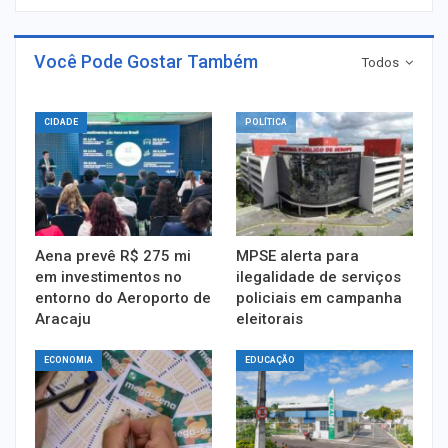
Você Pode Gostar Também
Todos
CIDADE
POLÍTICA
Aena prevê R$ 275 mi
MPSE alerta para
em investimentos no
ilegalidade de serviços
entorno do Aeroporto de
policiais em campanha
Aracaju
eleitorais
ECONOMIA
EDUCAÇÃO