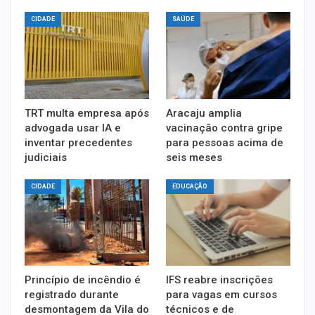
CIDADE
SAÚDE
TRT multa empresa após
Aracaju amplia
advogada usar IA e
vacinação contra gripe
inventar precedentes
para pessoas acima de
judiciais
seis meses
CIDADE
EDUCAÇÃO
Princípio de incêndio é
IFS reabre inscrições
registrado durante
para vagas em cursos
desmontagem da Vila do
técnicos e de