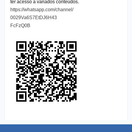
ter acesso a variados conteúdos.
https://whatsapp.com/channel/
0029Va6S7EtDJ6H43
FcFzQ0B