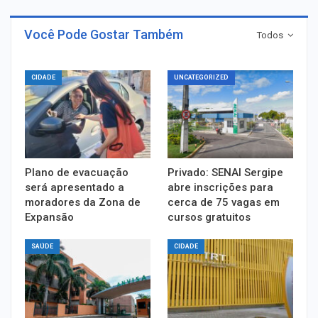
Você Pode Gostar Também
Todos
CIDADE
UNCATEGORIZED
Plano de evacuação
Privado: SENAI Sergipe
será apresentado a
abre inscrições para
moradores da Zona de
cerca de 75 vagas em
Expansão
cursos gratuitos
SAÚDE
CIDADE