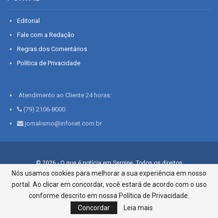
Editorial
Fale com a Redação
Regras dos Comentários
Política de Privacidade
Atendimento ao Cliente 24 horas:
(79) 2106-8000
jornalismo@infonet.com.br
© 2026 - O que é notícia em Sergipe. Todos os direitos
reservados.
Nós usamos cookies para melhorar a sua experiência em nosso
portal. Ao clicar em concordar, você estará de acordo com o uso
Infonet - Rua Monsenhor Silveira 276, Bairro São José |
Aracaju-SE, CEP 49015-030, Fone: 79.2106.8000 - CI Centro de
conforme descrito em nossa Política de Privacidade.
Informações LTDA
Concordar
Leia mais