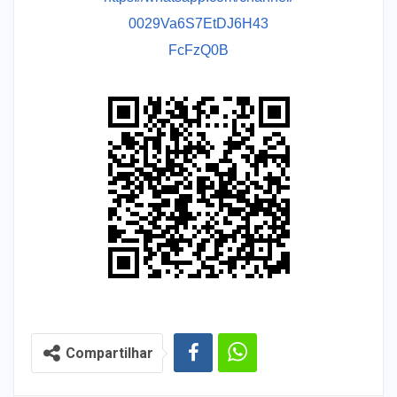
0029Va6S7EtDJ6H43
FcFzQ0B
Compartilhar