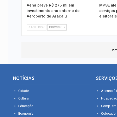
Aena prevê R$ 275 mi em
MPSE aler
investimentos no entorno do
serviços
Aeroporto de Aracaju
eleitorais
ANTERIOR
PRÓXIMO
Com
NOTÍCIAS
SERVIÇO
Cidade
Acesso à I
Cultura
Hospeda
Educação
Comp. em
Economia
Colocatio