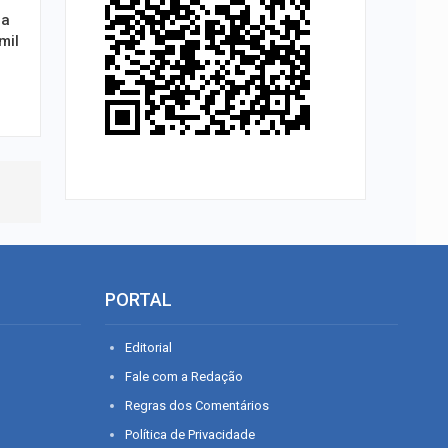
da
mil
PORTAL
Editorial
Fale com a Redação
Regras dos Comentários
Política de Privacidade