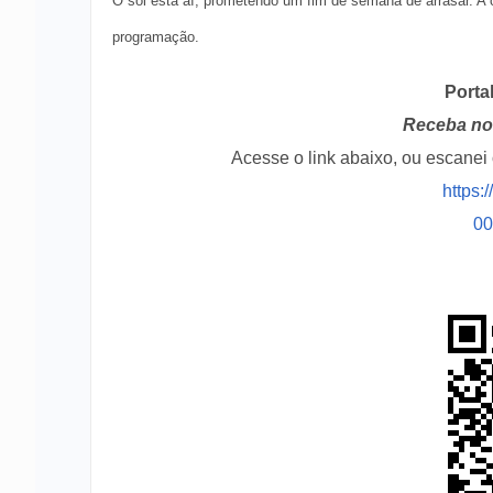
O sol está aí, prometendo um fim de semana de arrasar. A 
programação.
Porta
Receba no 
Acesse o link abaixo, ou escane
https:
0