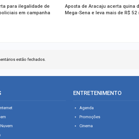
ta para ilegalidade de
Aposta de Aracaju acerta quina 
 policiais em campanha
Mega-Sena e leva mais de R$ 52 
entários estão fechados.
S
ENTRETENIMENTO
nternet
Agenda
gem
Promoções
 Nuvem
Cinema
n