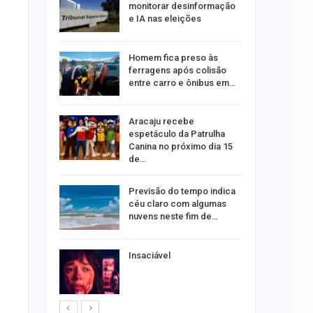
rante o
monitorar desinformação
e IA nas eleições
ng Jardins
Homem fica preso às
 de
ferragens após colisão
este…
entre carro e ônibus em…
Aracaju recebe
estupro de
espetáculo da Patrulha
rgipe
Canina no próximo dia 15
de…
os pais
Previsão do tempo indica
o
céu claro com algumas
pping
nuvens neste fim de…
s:
Insaciável
ia
sexta em…