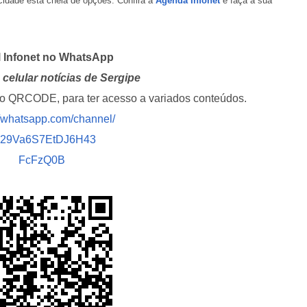
cidade está cheia de opções. Confira a
Agenda Infonet
e faça a sua
de chuva leve du
fim de semana
Adasfa e Shoppi
l Infonet no WhatsApp
promovem ação
celular notícias de Sergipe
adoção animal n
i o QRCODE, para ter acesso a variados conteúdos.
//whatsapp.com/channel/
Homem é preso
investigado por 
029Va6S7EtDJ6H43
vulnerável em Se
FcFzQ0B
Fim de semana d
tem programaçã
especial no Sho
Prêmio
Caso Flávia Barro
primeira audiênc
acontece nesta 