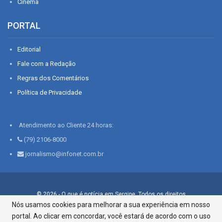
Cinema
PORTAL
Editorial
Fale com a Redação
Regras dos Comentários
Política de Privacidade
Atendimento ao Cliente 24 horas:
(79) 2106-8000
jornalismo@infonet.com.br
© 2026 - O que é notícia em Sergipe. Todos os direitos
reservados.
Nós usamos cookies para melhorar a sua experiência em nosso
portal. Ao clicar em concordar, você estará de acordo com o uso
Infonet - Rua Monsenhor Silveira 276, Bairro São José |