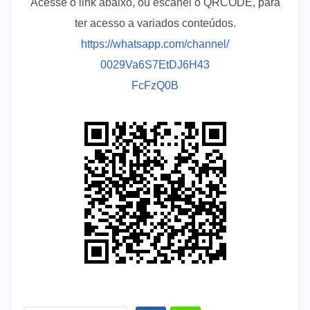
Acesse o link abaixo, ou escanei o QRCODE, para
ter acesso a variados conteúdos.
https://whatsapp.com/channel/
0029Va6S7EtDJ6H43
FcFzQ0B