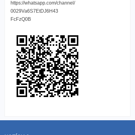
https://whatsapp.com/channel/
0029Va6S7EtDJ6H43
FcFzQ0B