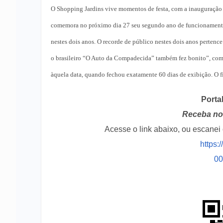
O Shopping Jardins vive momentos de festa, com a inauguração d
comemora no próximo dia 27 seu segundo ano de funcionamento.
nestes dois anos. O recorde de público nestes dois anos pertenc
o brasileiro “O Auto da Compadecida” também fez bonito”, com 3
àquela data, quando fechou exatamente 60 dias de exibição. O fi
Porta
Receba no 
Acesse o link abaixo, ou escane
https:
0