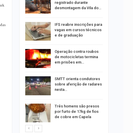
oas
registrado durante
ark
rar…
desmontagem da Vila do…
por
IFS reabre inscrições para
 Mas
co de
vagas em cursos técnicos
to
e de graduação
minosa é
Operação contra roubos
roubos de
de motocicletas termina
pe
em prisões em…
u
SMTT orienta condutores
de com
sobre aferição de radares
is até…
nesta…
stam por
Três homens são presos
queiam
por furto de 17kg de fios
rro
de cobre em Capela