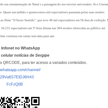
milhões de pess
e sua ornamentação de Natal e a passagem do seu terceiro aniversário. Já o Cinem
pretendem comp
 Quase um milhão e quatrocentos mil espectadores passaram pelas suas sessões
Homem é preso 
e ao filme “O Sexto Sentido”, que teve 40 mil espectadores em 56 dias de exibição.
suspeita de tráfi
4.231 espectadores até 5ª feira última nas 304 sessões oferecidas ao público até
drogas em Lagar
lme continua em cartaz sem data para sair.
Organização cri
investigada por 
l Infonet no WhatsApp
cargas em Sergi
celular notícias de Sergipe
i o QRCODE, para ter acesso a variados conteúdos.
Descubra Aracaj
movimenta cida
//whatsapp.com/channel/
atrações cultura
029Va6S7EtDJ6H43
FcFzQ0B
Moradores prote
melhorias e blo
rodovia em Soco