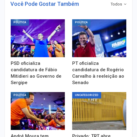
Você Pode Gostar Também
Todos
POLÍTICA
POLÍTICA
PSD oficializa
PT oficializa
candidatura de Fábio
candidatura de Rogério
Mitidieri ao Governo de
Carvalho à reeleição ao
Sergipe
Senado
POLÍTICA
UNCATEGORIZED
André Moura tem
Privado: TRT abre