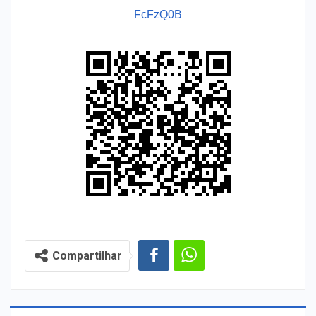
FcFzQ0B
Compartilhar