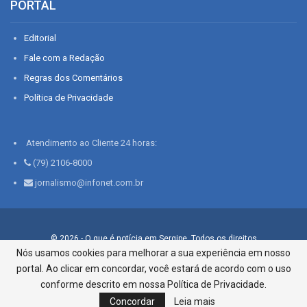
PORTAL
Editorial
Fale com a Redação
Regras dos Comentários
Política de Privacidade
Atendimento ao Cliente 24 horas:
(79) 2106-8000
jornalismo@infonet.com.br
© 2026 - O que é notícia em Sergipe. Todos os direitos
reservados.
Nós usamos cookies para melhorar a sua experiência em nosso
portal. Ao clicar em concordar, você estará de acordo com o uso
Infonet - Rua Monsenhor Silveira 276, Bairro São José |
Aracaju-SE, CEP 49015-030, Fone: 79.2106.8000 - CI Centro de
conforme descrito em nossa Política de Privacidade.
Informações LTDA
Concordar
Leia mais