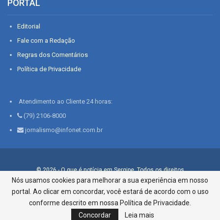
PORTAL
Editorial
Fale com a Redação
Regras dos Comentários
Política de Privacidade
Atendimento ao Cliente 24 horas:
(79) 2106-8000
jornalismo@infonet.com.br
© 2026 - O que é notícia em Sergipe. Todos os direitos
reservados.
Nós usamos cookies para melhorar a sua experiência em nosso
portal. Ao clicar em concordar, você estará de acordo com o uso
Infonet - Rua Monsenhor Silveira 276, Bairro São José |
Aracaju-SE, CEP 49015-030, Fone: 79.2106.8000 - CI Centro de
conforme descrito em nossa Política de Privacidade.
Informações LTDA
Concordar
Leia mais