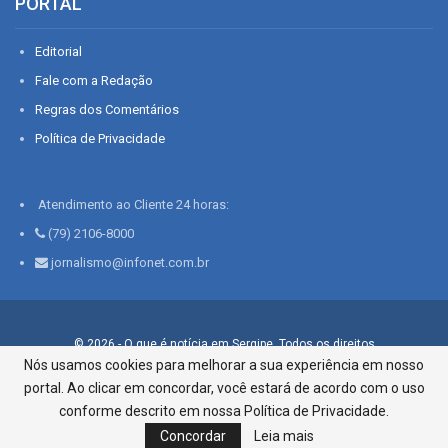
PORTAL
Editorial
Fale com a Redação
Regras dos Comentários
Política de Privacidade
Atendimento ao Cliente 24 horas:
(79) 2106-8000
jornalismo@infonet.com.br
© 2026 - O que é notícia em Sergipe. Todos os direitos
reservados.
Nós usamos cookies para melhorar a sua experiência em nosso
portal. Ao clicar em concordar, você estará de acordo com o uso
Infonet - Rua Monsenhor Silveira 276, Bairro São José |
Aracaju-SE, CEP 49015-030, Fone: 79.2106.8000 - CI Centro de
conforme descrito em nossa Política de Privacidade.
Informações LTDA
Concordar
Leia mais