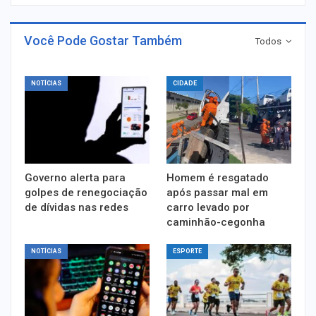
Você Pode Gostar Também
Todos
NOTÍCIAS
CIDADE
Governo alerta para
Homem é resgatado
golpes de renegociação
após passar mal em
de dívidas nas redes
carro levado por
caminhão-cegonha
NOTÍCIAS
ESPORTE