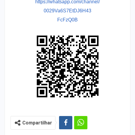
https://whatsapp.com/channel/
0029Va6S7EtDJ6H43
FcFzQ0B
Compartilhar