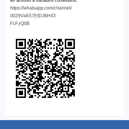
ter acesso a variados conteúdos.
https://whatsapp.com/channel/
0029Va6S7EtDJ6H43
FcFzQ0B